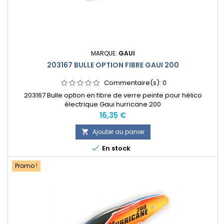
MARQUE:
GAUI
203167 BULLE OPTION FIBRE GAUI 200
Commentaire(s):
0
203167 Bulle option en fibre de verre peinte pour hélico
électrique Gaui hurricane 200
Prix
16,35 €
Ajouter au panier


En stock
Promo !