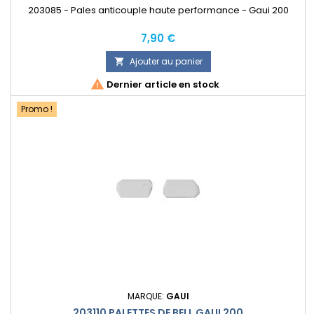
203085 - Pales anticouple haute performance - Gaui 200
Prix
7,90 €
Ajouter au panier


Dernier article en stock
Promo !
MARQUE:
GAUI
203110 PALETTES DE BELL GAUI 200