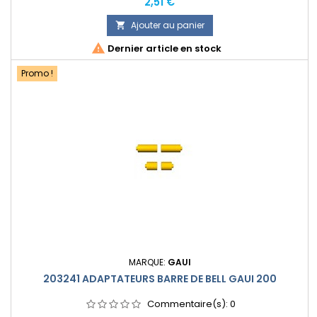
Prix
2,51 €
Ajouter au panier


Dernier article en stock
Promo !
MARQUE:
GAUI
203241 ADAPTATEURS BARRE DE BELL GAUI 200
Commentaire(s):
0