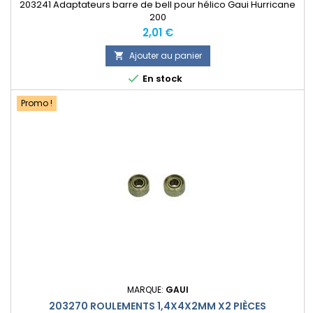
203241 Adaptateurs barre de bell pour hélico Gaui Hurricane
200
Prix
2,01 €
Ajouter au panier


En stock
Promo !
MARQUE:
GAUI
203270 ROULEMENTS 1,4X4X2MM X2 PIÈCES