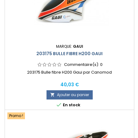
MARQUE:
GAUI
203175 BULLE FIBRE H200 GAUI
Commentaire(s):
0
203175 Bulle fibre H200 Gaui par Canomod
Prix
40,03 €
Ajouter au panier


En stock
Promo !