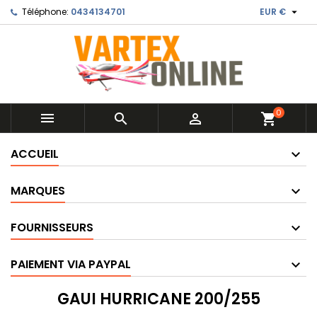

Téléphone:
0434134701
EUR €
0



shopping_cart
ACCUEIL
MARQUES
FOURNISSEURS
PAIEMENT VIA PAYPAL
GAUI HURRICANE 200/255