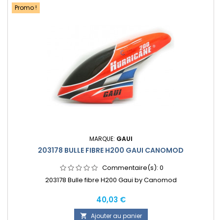
Promo !
MARQUE:
GAUI
203178 BULLE FIBRE H200 GAUI CANOMOD
Commentaire(s):
0
203178 Bulle fibre H200 Gaui by Canomod
Prix
40,03 €
Ajouter au panier
