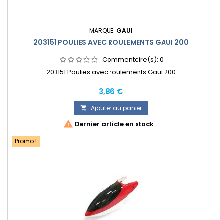
MARQUE:
GAUI
203151 POULIES AVEC ROULEMENTS GAUI 200
Commentaire(s):
0
203151 Poulies avec roulements Gaui 200
Prix
3,86 €
Ajouter au panier


Dernier article en stock
Promo !