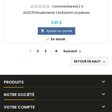
Commentaire(s):
0
203270 Roulements 1,4x4x2mm x2 pièces
Prix
3,91 €
Ajouter au panier


En stock
1
2
3
…
6
Suivant

RETOUR EN HAUT


PRODUITS

NOTRE SOCIÉTÉ

VOTRE COMPTE