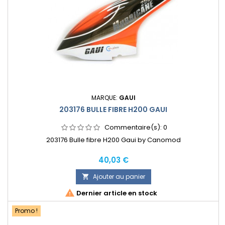
MARQUE:
GAUI
203176 BULLE FIBRE H200 GAUI
Commentaire(s):
0
203176 Bulle fibre H200 Gaui by Canomod
Prix
40,03 €
Ajouter au panier


Dernier article en stock
Promo !