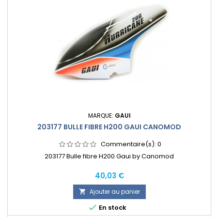
MARQUE:
GAUI
203177 BULLE FIBRE H200 GAUI CANOMOD
Commentaire(s):
0
203177 Bulle fibre H200 Gaui by Canomod
Prix
40,03 €
Ajouter au panier


En stock