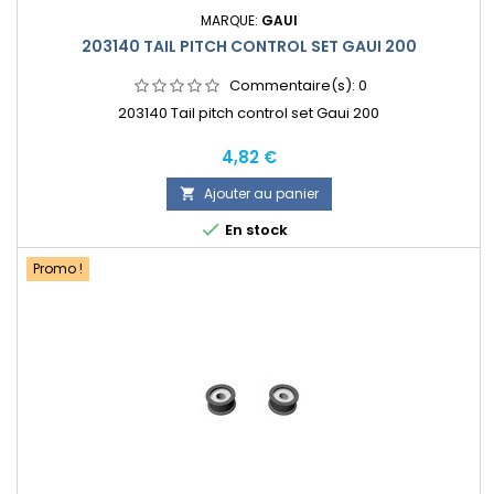
MARQUE:
GAUI
203140 TAIL PITCH CONTROL SET GAUI 200
Commentaire(s):
0
203140 Tail pitch control set Gaui 200
Prix
4,82 €
Ajouter au panier


En stock
Promo !