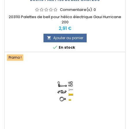
Commentaire(s):
0
203110 Palettes de bell pour hélico électrique Gaui Hurricane
200
Prix
2,91 €
Ajouter au panier


En stock
Promo !