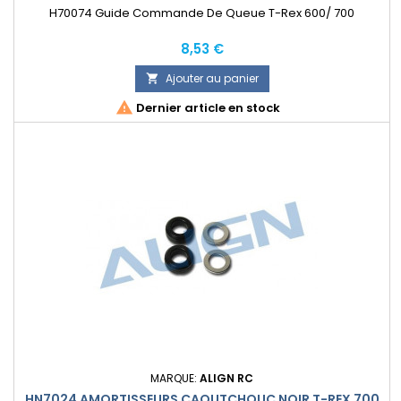
H70074 Guide Commande De Queue T-Rex 600/ 700
Prix
8,53 €
Ajouter au panier


Dernier article en stock
MARQUE:
ALIGN RC
HN7024 AMORTISSEURS CAOUTCHOUC NOIR T-REX 700