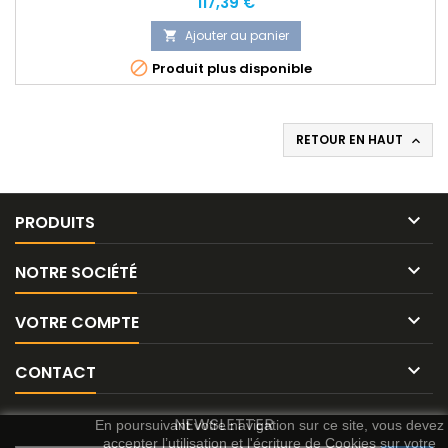
Prix
117,39 €
Ajouter au panier


Produit plus disponible
RETOUR EN HAUT


PRODUITS

NOTRE SOCIÉTÉ

VOTRE COMPTE

CONTACT
NEWSLETTER
En poursuivant votre navigation sur ce site, vous devez
accepter l’utilisation et l'écriture de Cookies sur votre