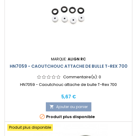
MARQUE:
ALIGN RC
HN7059 - CAOUTCHOUC ATTACHE DE BULLE T-REX 700
Commentaire(s):
0
HN7059 - Caoutchouc attache de bulle T-Rex 700
Prix
5,67 €
Ajouter au panier


Produit plus disponible
Produit plus disponible