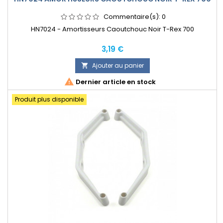
Commentaire(s):
0
HN7024 - Amortisseurs Caoutchouc Noir T-Rex 700
Prix
3,19 €
Ajouter au panier


Dernier article en stock
Produit plus disponible