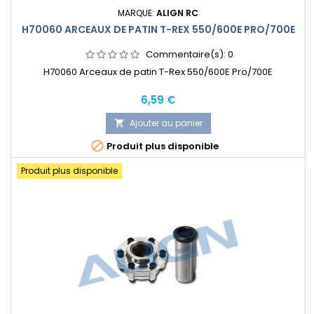
MARQUE:
ALIGN RC
H70060 ARCEAUX DE PATIN T-REX 550/600E PRO/700E
Commentaire(s):
0
H70060 Arceaux de patin T-Rex 550/600E Pro/700E
Prix
6,59 €
Ajouter au panier


Produit plus disponible
Produit plus disponible