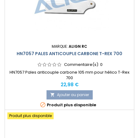
MARQUE:
ALIGN RC
HN7057 PALES ANTICOUPLE CARBONE T-REX 700
Commentaire(s):
0
HN7057 Pales anticouple carbone 105 mm pour hélico T-Rex
700
Prix
22,98 €
Ajouter au panier


Produit plus disponible
Produit plus disponible