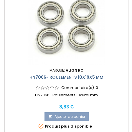
MARQUE:
ALIGN RC
HN7066- ROULEMENTS 10X19X5 MM
Commentaire(s):
0
HN7066- Roulements 10x19x5 mm
Prix
8,83 €
Ajouter au panier


Produit plus disponible