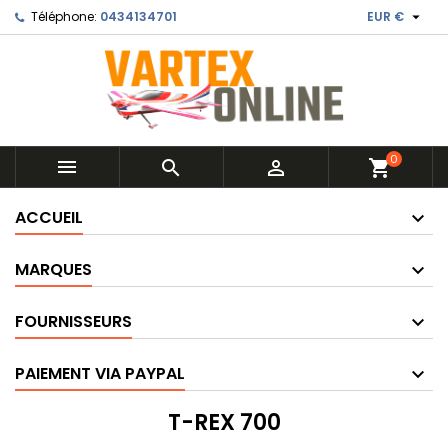

Téléphone:
0434134701
EUR €
0



shopping_cart
ACCUEIL
MARQUES
FOURNISSEURS
PAIEMENT VIA PAYPAL
T-REX 700