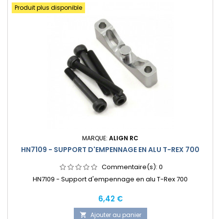
Produit plus disponible
MARQUE:
ALIGN RC
HN7109 - SUPPORT D'EMPENNAGE EN ALU T-REX 700
Commentaire(s):
0
HN7109 - Support d'empennage en alu T-Rex 700
Prix
6,42 €
Ajouter au panier
