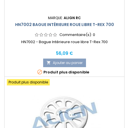
MARQUE:
ALIGN RC
HN7002 BAGUE INTÉRIEURE ROUE LIBRE T-REX 700
Commentaire(s):
0
HN7002 - Bague Intérieure roue libre T-Rex 700
Prix
56,09 €
Ajouter au panier


Produit plus disponible
Produit plus disponible