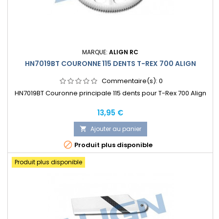
MARQUE:
ALIGN RC
HN7019BT COURONNE 115 DENTS T-REX 700 ALIGN
Commentaire(s):
0
HN7019BT Couronne principale 115 dents pour T-Rex 700 Align
Prix
13,95 €
Ajouter au panier


Produit plus disponible
Produit plus disponible