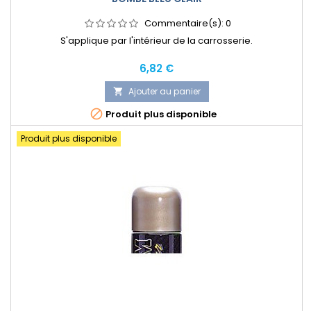
Commentaire(s):
0
S'applique par l'intérieur de la carrosserie.
Prix
6,82 €
Ajouter au panier


Produit plus disponible
Produit plus disponible