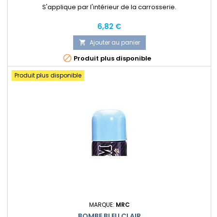
S'applique par l'intérieur de la carrosserie.
Prix
6,82 €
Ajouter au panier


Produit plus disponible
Produit plus disponible
MARQUE:
MRC
BOMBE BLEU CLAIR