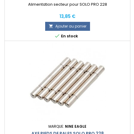
Alimentation secteur pour SOLO PRO 228
Prix
13,85 €
Ajouter au panier


En stock
MARQUE:
NINE EAGLE
AXE PIEDS DE PALES SOLO PRO 228