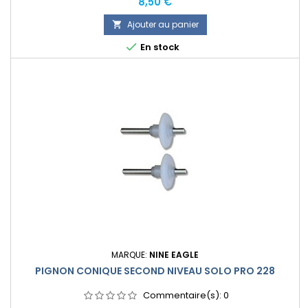
Prix
8,50 €
Ajouter au panier


En stock
MARQUE:
NINE EAGLE
PIGNON CONIQUE SECOND NIVEAU SOLO PRO 228
Commentaire(s):
0