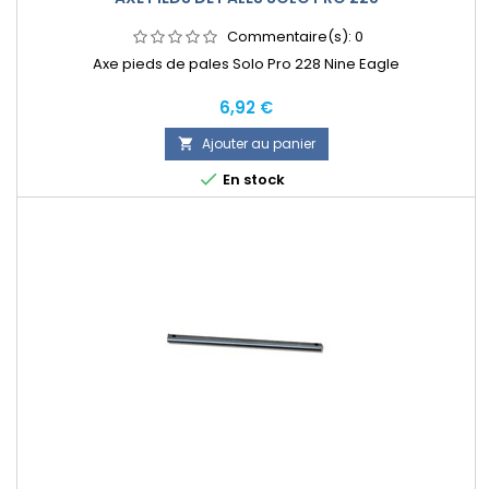
Commentaire(s):
0
Axe pieds de pales Solo Pro 228 Nine Eagle
Prix
6,92 €
Ajouter au panier


En stock