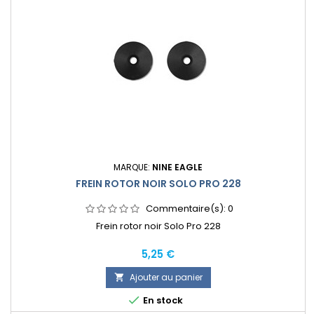
MARQUE:
NINE EAGLE
FREIN ROTOR NOIR SOLO PRO 228
Commentaire(s):
0
Frein rotor noir Solo Pro 228
Prix
5,25 €
Ajouter au panier


En stock