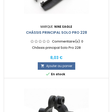
MARQUE:
NINE EAGLE
CHÂSSIS PRINCIPAL SOLO PRO 228
Commentaire(s):
0
Châssis principal Solo Pro 228
Prix
8,03 €
Ajouter au panier


En stock