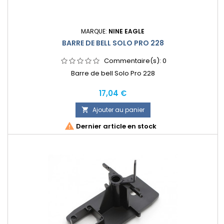
MARQUE:
NINE EAGLE
BARRE DE BELL SOLO PRO 228
Commentaire(s):
0
Barre de bell Solo Pro 228
Prix
17,04 €
Ajouter au panier


Dernier article en stock