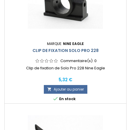
MARQUE:
NINE EAGLE
CLIP DE FIXATION SOLO PRO 228
Commentaire(s):
0
Clip de fixation de Solo Pro 228 Nine Eagle
Prix
5,32 €
Ajouter au panier


En stock