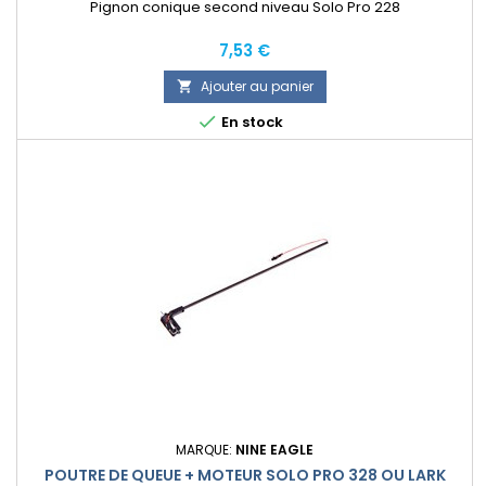
Pignon conique second niveau Solo Pro 228
Prix
7,53 €
Ajouter au panier


En stock
MARQUE:
NINE EAGLE
POUTRE DE QUEUE + MOTEUR SOLO PRO 328 OU LARK