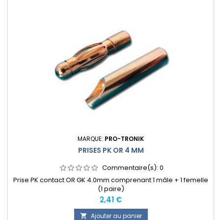
MARQUE:
PRO-TRONIK
PRISES PK OR 4 MM
Commentaire(s):
0
Prise PK contact OR GK 4.0mm comprenant 1 mâle + 1 femelle
(1 paire)
Prix
2,41 €
Ajouter au panier
