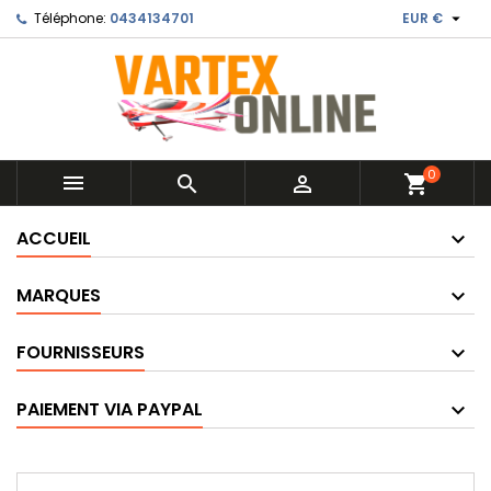

Téléphone:
0434134701
EUR €
0



shopping_cart
ACCUEIL
MARQUES
FOURNISSEURS
PAIEMENT VIA PAYPAL