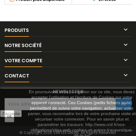
connexion 2 x 3 plots entre
accu de propulsion et
variateur ou moteur ou
d’autres branchements

PRODUITS

NOTRE SOCIÉTÉ

VOTRE COMPTE

CONTACT
NEWSLETTER
En poursuivant votre navigation sur ce site, vous devez
accepter l’utilisation et l'écriture de Cookies sur votre
appareil connecté. Ces Cookies (petits fichiers texte)
permettent de suivre votre navigation, actualiser votre
J'accepte
panier, vous reconnaitre lors de votre prochaine visite et
sécuriser votre connexion. Pour en savoir plus et
paramétrer les traceurs: http://www.cnil.fr/vos-
obligations/sites-web-cookies-et-autres-traceurs/que-
© Copyright 2026 VARTEX 0NLINE. All Rights Reserved.
dit-la-loi/