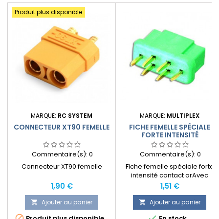
Produit plus disponible
MARQUE:
RC SYSTEM
MARQUE:
MULTIPLEX
CONNECTEUR XT90 FEMELLE
FICHE FEMELLE SPÉCIALE
FORTE INTENSITÉ
Commentaire(s):
0
Commentaire(s):
0
Connecteur XT90 femelle
Fiche femelle spéciale forte
intensité contact orAvec
détrompeur, polyvalent, de
Prix
Prix
1,90 €
1,51 €
faible encombrement. Pour
des intensités de 35 A (60 A
Ajouter au panier
Ajouter au panier


pour une durée de 30 sec.),


Produit plus disponible
En stock