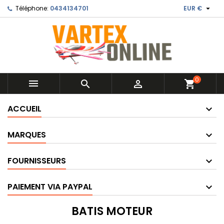

Téléphone:
0434134701
EUR €
0



shopping_cart
ACCUEIL
MARQUES
FOURNISSEURS
PAIEMENT VIA PAYPAL
BATIS MOTEUR