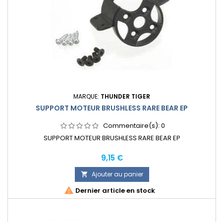
MARQUE:
THUNDER TIGER
SUPPORT MOTEUR BRUSHLESS RARE BEAR EP
Commentaire(s):
0
SUPPORT MOTEUR BRUSHLESS RARE BEAR EP
Prix
9,15 €
Ajouter au panier


Dernier article en stock