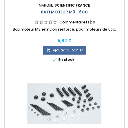
MARQUE:
SCIENTIFIC FRANCE
BÂTI MOTEUR M3 - 6CC
Commentaire(s):
0
Bâti moteur M3 en nylon renforcé, pour moteurs de 6cc.
Prix
5,82 €
Ajouter au panier


En stock