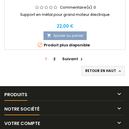
Commentaire(s):
0
Support en métal pour grand moteur électrique
Prix
22,00 €
Ajouter au panier


Produit plus disponible
1
2
Suivant

RETOUR EN HAUT


PRODUITS

NOTRE SOCIÉTÉ

VOTRE COMPTE