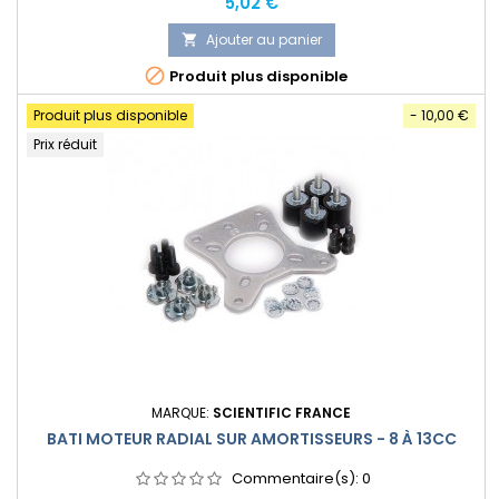
Prix
5,02 €
Ajouter au panier


Produit plus disponible
Produit plus disponible
- 10,00 €
Prix réduit
MARQUE:
SCIENTIFIC FRANCE
BATI MOTEUR RADIAL SUR AMORTISSEURS - 8 À 13CC
Commentaire(s):
0