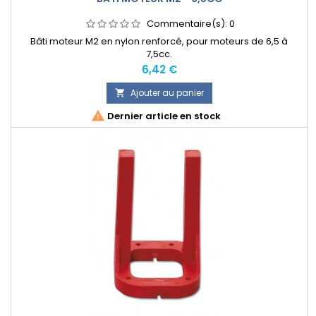
Commentaire(s):
0
Bâti moteur M2 en nylon renforcé, pour moteurs de 6,5 à
7,5cc.
Prix
6,42 €
Ajouter au panier


Dernier article en stock