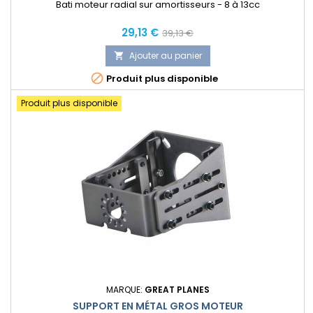
Bati moteur radial sur amortisseurs - 8 à 13cc
Prix
Prix
29,13 €
39,13 €
normal
Ajouter au panier


Produit plus disponible
Produit plus disponible
MARQUE:
GREAT PLANES
SUPPORT EN MÉTAL GROS MOTEUR