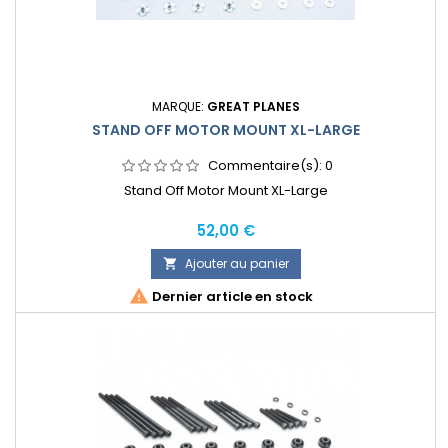
MARQUE:
GREAT PLANES
STAND OFF MOTOR MOUNT XL-LARGE
Commentaire(s):
0
Stand Off Motor Mount XL-Large
Prix
52,00 €
Ajouter au panier


Dernier article en stock