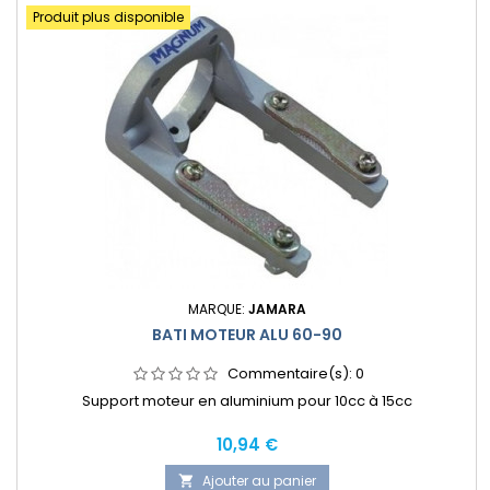
Produit plus disponible
MARQUE:
JAMARA
BATI MOTEUR ALU 60-90
Commentaire(s):
0
Support moteur en aluminium pour 10cc à 15cc
Prix
10,94 €
Ajouter au panier
