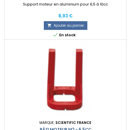
Support moteur en aluminium pour 6,5 à 10cc
Prix
8,93 €
Ajouter au panier


En stock
MARQUE:
SCIENTIFIC FRANCE
BÂTI MOTEUR M2 - 6,5CC