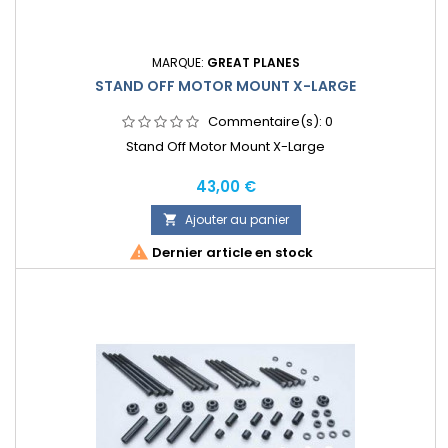
MARQUE:
GREAT PLANES
STAND OFF MOTOR MOUNT X-LARGE
Commentaire(s):
0
Stand Off Motor Mount X-Large
Prix
43,00 €
Ajouter au panier


Dernier article en stock