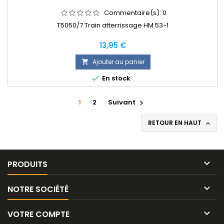
Commentaire(s):
0
T5050/7 Train atterrissage HM 53-1
Prix
13,95 €
Ajouter au panier


En stock
1
2
Suivant

RETOUR EN HAUT


PRODUITS

NOTRE SOCIÉTÉ

VOTRE COMPTE