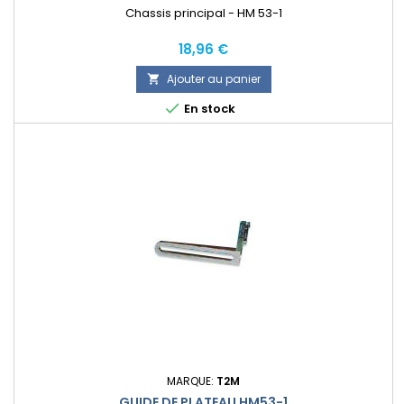
Chassis principal - HM 53-1
Prix
18,96 €
Ajouter au panier


En stock
MARQUE:
T2M
GUIDE DE PLATEAU HM53-1