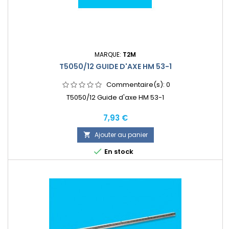
MARQUE:
T2M
T5050/12 GUIDE D'AXE HM 53-1
Commentaire(s):
0
T5050/12 Guide d'axe HM 53-1
Prix
7,93 €
Ajouter au panier


En stock