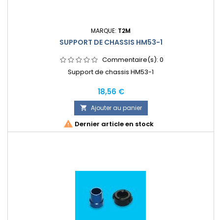
MARQUE:
T2M
SUPPORT DE CHASSIS HM53-1
Commentaire(s):
0
Support de chassis HM53-1
Prix
18,56 €
Ajouter au panier


Dernier article en stock