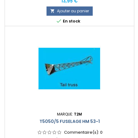
Prix
13,95 €
Ajouter au panier


En stock
MARQUE:
T2M
T5050/5 FUSELAGE HM 53-1
Commentaire(s):
0