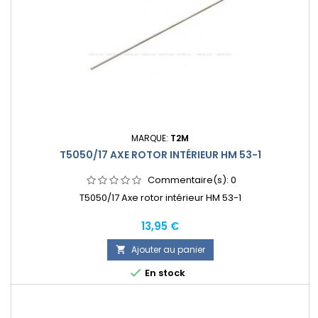
MARQUE:
T2M
T5050/17 AXE ROTOR INTÉRIEUR HM 53-1
Commentaire(s):
0
T5050/17 Axe rotor intérieur HM 53-1
Prix
13,95 €
Ajouter au panier


En stock