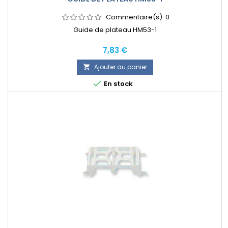
Commentaire(s):
0
Guide de plateau HM53-1
Prix
7,83 €
Ajouter au panier


En stock