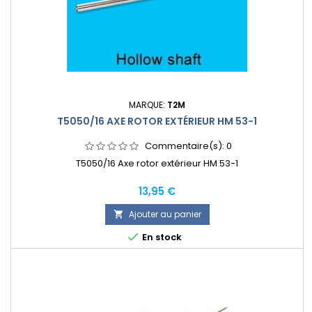
MARQUE:
T2M
T5050/16 AXE ROTOR EXTÉRIEUR HM 53-1
Commentaire(s):
0
T5050/16 Axe rotor extérieur HM 53-1
Prix
13,95 €
Ajouter au panier


En stock