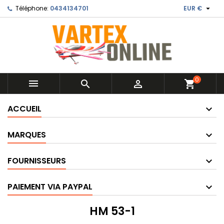

Téléphone:
0434134701
EUR €
0



shopping_cart
ACCUEIL
MARQUES
FOURNISSEURS
PAIEMENT VIA PAYPAL
HM 53-1