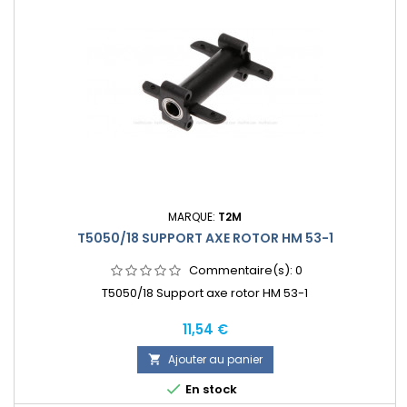
MARQUE:
T2M
T5050/18 SUPPORT AXE ROTOR HM 53-1
Commentaire(s):
0
T5050/18 Support axe rotor HM 53-1
Prix
11,54 €
Ajouter au panier


En stock