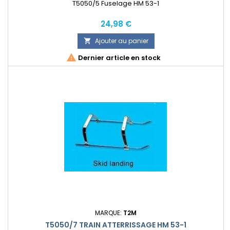
T5050/5 Fuselage HM 53-1
Prix
24,98 €
Ajouter au panier


Dernier article en stock
MARQUE:
T2M
T5050/7 TRAIN ATTERRISSAGE HM 53-1