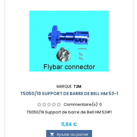
MARQUE:
T2M
T5050/19 SUPPORT DE BARRE DE BELL HM 53-1
Commentaire(s):
0
T5050/19 Support de barre de Bell HM 53#1
Prix
11,84 €
Ajouter au panier
