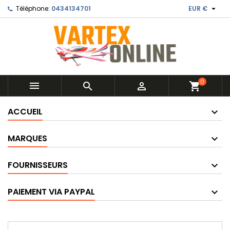

Téléphone:
0434134701
EUR €
0



shopping_cart
ACCUEIL
MARQUES
FOURNISSEURS
PAIEMENT VIA PAYPAL