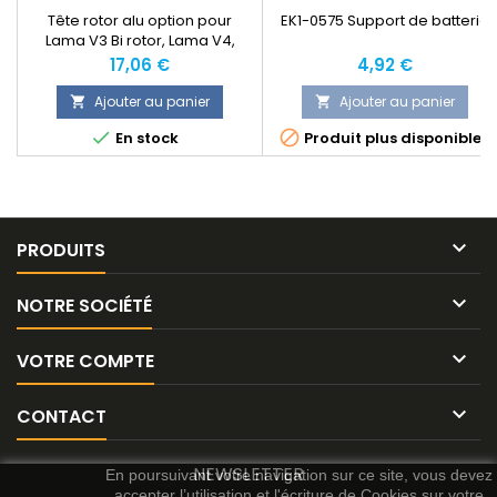
Tête rotor alu option pour
EK1-0575 Support de batterie
Lama V3 Bi rotor, Lama V4,
Commanche et hunter Esky
Prix
Prix
17,06 €
4,92 €
Ajouter au panier
Ajouter au panier




En stock
Produit plus disponible

PRODUITS

NOTRE SOCIÉTÉ

VOTRE COMPTE

CONTACT
NEWSLETTER
En poursuivant votre navigation sur ce site, vous devez
accepter l’utilisation et l'écriture de Cookies sur votre