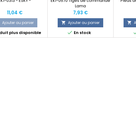
EK1-0313 - ESKY -
Ek1-0570 Tiges de commande
Pieds d
Lama
Prix
Prix
11,04 €
7,93 €
Ajouter au panier
Ajouter au panier
A



uit plus disponible
En stock