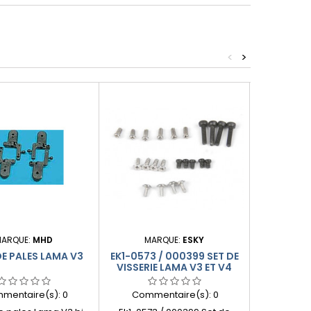
<
>
Produit plus
ARQUE:
MHD
MARQUE:
ESKY
MA
DE PALES LAMA V3
EK1-0573 / 000399 SET DE
ACCUS LI
VISSERIE LAMA V3 ET V4
mentaire(s):
0
Commentaire(s):
0
Comme