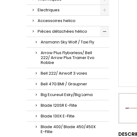
Electriques
Accessoires helico
Pièces détachées hélico
Ansmann Sky Wolf / Taxi Fly
Arrow Plus Flybarless/ Bell
222/ Arrow Plus Trainer Evo
Robbe
Bell 222/ Airwolf 3 voies
Bell 47G BMI / Graupner
Big Ecureuil Esky/Big Lama
Blade 120SR E-Flite
Blade 130X E-Flite
Blade 400/ Blade 450/450X
E-Flite
DESCRI