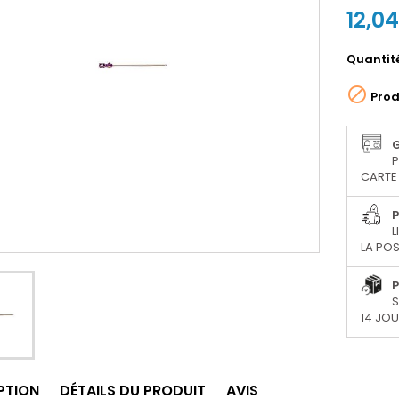
12,0
Quantit

Prod
P
CARTE 
P
L
LA POS
P
S
14 JO
PTION
DÉTAILS DU PRODUIT
AVIS