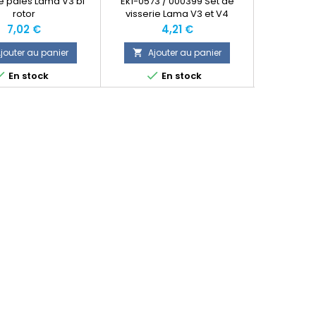
e pales Lama V3 bi
Ek1-0573 / 000399 Set de
Accus Lipo 
rotor
visserie Lama V3 et V4
Lama V3 
Prix
Prix
P
7,02 €
4,21 €
jouter au panier
Ajouter au panier
Ajo





En stock
En stock
Produit