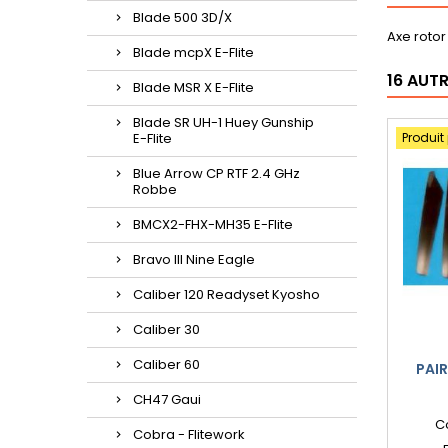
Blade 500 3D/X
Axe rotor
Blade mcpX E-Flite
16 AUT
Blade MSR X E-Flite
Blade SR UH-1 Huey Gunship
E-Flite
Produit
Blue Arrow CP RTF 2.4 GHz
Robbe
BMCX2-FHX-MH35 E-Flite
Bravo III Nine Eagle
Caliber 120 Readyset Kyosho
Caliber 30
Caliber 60
PAIR
CH47 Gaui
C
Cobra - Flitework