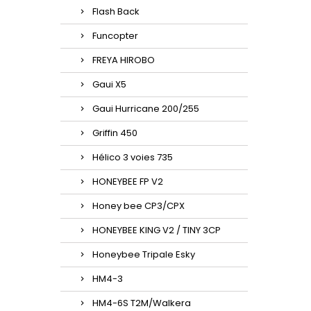
Flash Back
Funcopter
FREYA HIROBO
Gaui X5
Gaui Hurricane 200/255
Griffin 450
Hélico 3 voies 735
HONEYBEE FP V2
Honey bee CP3/CPX
HONEYBEE KING V2 / TINY 3CP
Honeybee Tripale Esky
HM4-3
HM4-6S T2M/Walkera