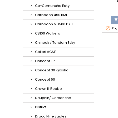
Co-Comanche Esky
Carbooon 450 BMI

Carbooon MD500 DX-L

Prod
CB100 Walkera
Chinook / Tandem Esky
Colibri ACME
Concept EP
Concept 30 Kyosho
Concept 60
Crown III Robbe
Dauphin/ Comanche
District
Draco Nine Eagles