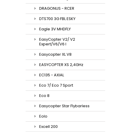
DRAGONUS - RCER
DTS700 3G FBL ESKY
Eagle 3V MHDFLY
EasyCopter V2/ V2
Expert/V6/V6 l
Easycopter XL V8
EASYCOPTER XS 2,4GHz
EC135 - AXIAL
Eco 7/ Eco 7 Sport
Eco 8
Easycopter Star Flybarless
Eolo
Excell 200