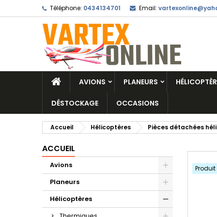
Téléphone:
0434134701
Email:
vartexonline@yaho
AVIONS
PLANEURS
HÉLICOPTÈR
DÉSTOCKAGE
OCCASIONS
Accueil
Hélicoptères
Pièces détachées hél
ACCUEIL
Avions
Produit
Planeurs
Hélicoptères
Thermiques