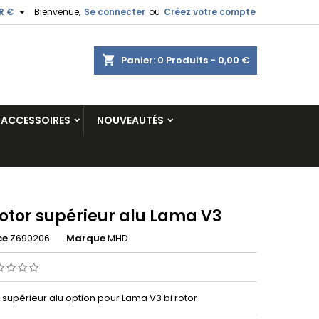

R €
Bienvenue,
Se connecter
ou
Créez votre compte
shopping_cart
Panier:
0
Produits - 0,00 €
ACCESSOIRES
NOUVEAUTÉS
rotor supérieur alu Lama V3
ce
Z690206
Marque
MHD
 supérieur alu option pour Lama V3 bi rotor