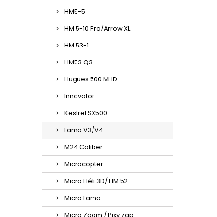
HM5-5
HM 5-10 Pro/Arrow XL
HM 53-1
HM53 Q3
Hugues 500 MHD
Innovator
Kestrel SX500
Lama V3/V4
M24 Caliber
Microcopter
Micro Héli 3D/ HM 52
Micro Lama
Micro Zoom / Pixy Zap