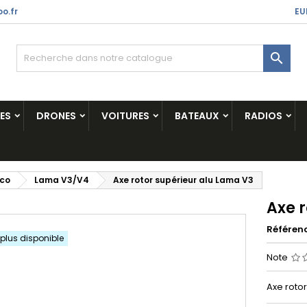
o.fr
EU

ES
DRONES
VOITURES
BATEAUX
RADIOS
ico
Lama V3/V4
Axe rotor supérieur alu Lama V3
Axe 
Référen
 plus disponible
Note
Axe rotor