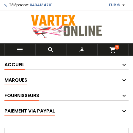

Téléphone:
0434134701
EUR €
0



shopping_cart
ACCUEIL
MARQUES
FOURNISSEURS
PAIEMENT VIA PAYPAL