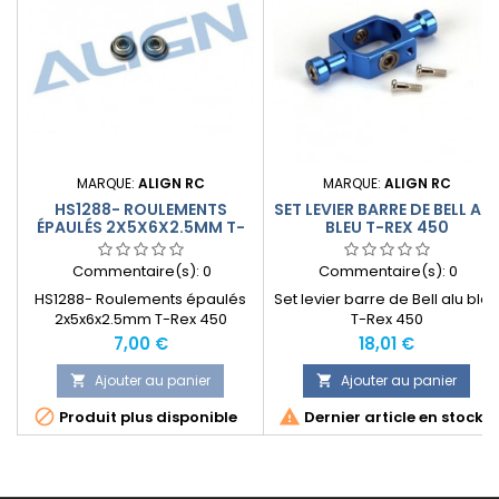
MARQUE:
ALIGN RC
MARQUE:
ALIGN RC
HS1288- ROULEMENTS
SET LEVIER BARRE DE BELL AL
ÉPAULÉS 2X5X6X2.5MM T-
BLEU T-REX 450
REX 450
Commentaire(s):
0
Commentaire(s):
0
HS1288- Roulements épaulés
Set levier barre de Bell alu bleu
2x5x6x2.5mm T-Rex 450
T-Rex 450
Prix
Prix
7,00 €
18,01 €
Ajouter au panier
Ajouter au panier




Produit plus disponible
Dernier article en stock