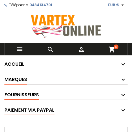

Téléphone:
0434134701
EUR €
0



shopping_cart
ACCUEIL
MARQUES
FOURNISSEURS
PAIEMENT VIA PAYPAL