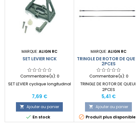
MARQUE:
ALIGN RC
MARQUE:
ALIGN RC
SET LEVIER NICK
TRINGLE DE ROTOR DE QUEU
2PCES
Commentaire(s):
0
Commentaire(s):
0
SET LEVIER cyclique longitudinal
TRINGLE DE ROTOR DE QUEUE
2PCES
Prix
Prix
7,69 €
5,41 €
Ajouter au panier
Ajouter au panier




En stock
Produit plus disponible