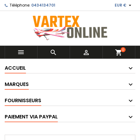

Téléphone:
0434134701
EUR €
0



shopping_cart
ACCUEIL
MARQUES
FOURNISSEURS
PAIEMENT VIA PAYPAL