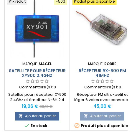
Prix réduit
-50%
Produit plus disponible
MARQUE:
SIAGEL
MARQUE:
ROBBE
SATELLITE POUR RÉCEPTEUR
RÉCEPTEUR RX-600 FM
XY900 2.4GHZ
41MHZ
Commentaire(s):
0
Commentaire(s):
0
Satellite pour récepteur XY900
Récepteur FM ultra-petit et
2.4Ghz et émetteur N-6H 2.4
léger 6 voies avec connexion
GHz LCD. Augmente la
frontale des servos.La
Prix
Prix
Prix
19,06 €
45,00 €
38,13 €
puissance de réception du
discrimination des
normal
signal et permet une bonne
perturbations électriques a ét
Ajouter au panier
Ajouter au panier


réception dans les modèles en
particulièrement soignée en


En stock
Produit plus disponible
carbone. Conseillé dans les
mode BEC pour éviter toute
gros modèles. A utiliser
incidence parasite de