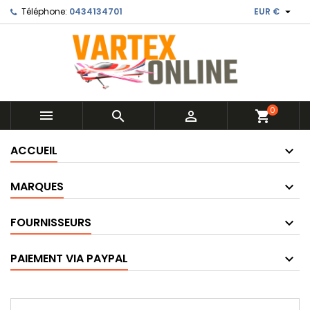

Téléphone:
0434134701
EUR €
0



shopping_cart
ACCUEIL
MARQUES
FOURNISSEURS
PAIEMENT VIA PAYPAL