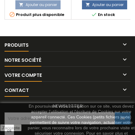
normal
Ajouter au panier
Ajouter au panier




Produit plus disponible
En stock

PRODUITS

NOTRE SOCIÉTÉ

VOTRE COMPTE

CONTACT
NEWSLETTER
En poursuivant votre navigation sur ce site, vous devez
accepter l’utilisation et l'écriture de Cookies sur votre
appareil connecté. Ces Cookies (petits fichiers texte)
permettent de suivre votre navigation, actualiser votre
J'accepte
panier, vous reconnaitre lors de votre prochaine visite et
sécuriser votre connexion. Pour en savoir plus et