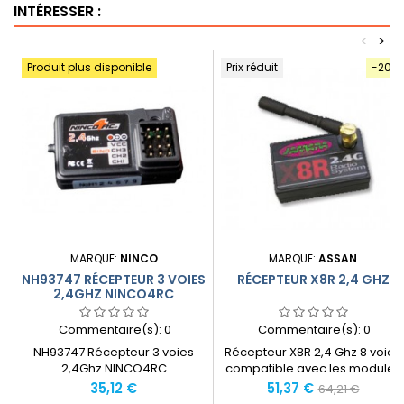
INTÉRESSER :
<
>
Produit plus disponible
Prix réduit
-20%
MARQUE:
NINCO
MARQUE:
ASSAN
NH93747 RÉCEPTEUR 3 VOIES
RÉCEPTEUR X8R 2,4 GHZ
2,4GHZ NINCO4RC
Commentaire(s):
0
Commentaire(s):
0
NH93747 Récepteur 3 voies
Récepteur X8R 2,4 Ghz 8 voies
2,4Ghz NINCO4RC
compatible avec les modules
HF 2,4 Ghz ASSAN/Jamara
Prix
Prix
Prix
35,12 €
51,37 €
64,21 €
066090 et 066091.