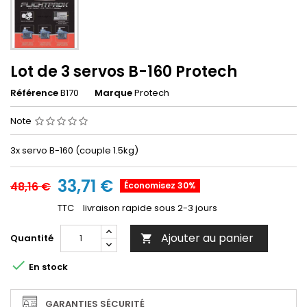
Lot de 3 servos B-160 Protech
Référence
B170
Marque
Protech
Note
3x servo B-160 (couple 1.5kg)
33,71 €
48,16 €
Économisez 30%
TTC
livraison rapide sous 2-3 jours
Ajouter au panier
Quantité


En stock
GARANTIES SÉCURITÉ