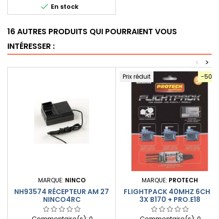

En stock
carbone. Conseillé dans les
gros modèles. A utiliser
uniquement avec le récepteur
16 AUTRES PRODUITS QUI POURRAIENT VOUS
XY900 2.4Ghz.
INTÉRESSER :
<
>
Prix réduit
-50%
MARQUE:
NINCO
MARQUE:
PROTECH
NH93574 RÉCEPTEUR AM 27
FLIGHTPACK 40MHZ 6CH +
NINCO4RC
3X B170 + PRO.E18
Commentaire(s):
0
Commentaire(s):
0