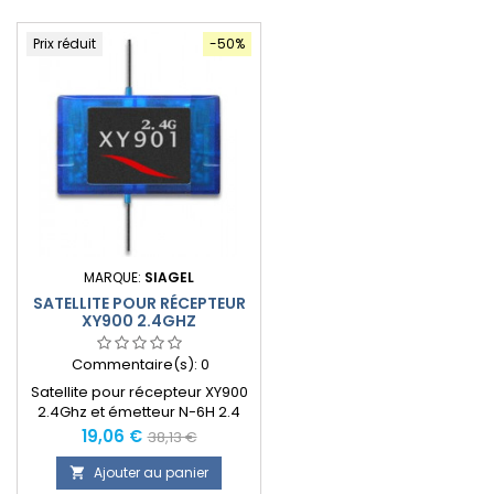
Prix réduit
-50%
MARQUE:
SIAGEL
SATELLITE POUR RÉCEPTEUR
XY900 2.4GHZ
Commentaire(s):
0
Satellite pour récepteur XY900
2.4Ghz et émetteur N-6H 2.4
GHz LCD. Augmente la
Prix
Prix
19,06 €
38,13 €
puissance de réception du
normal
signal et permet une bonne
Ajouter au panier

réception dans les modèles en