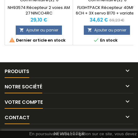
NH93574 Récepteur 2 voies AM
FLIGHTPACK Récepteur 40Mhz
27 NINCO4RC
6CH + 3X servo B170 + variateur
PRO.E18
Prix
Prix
Prix
29,10 €
34,62 €
69,23 €
normal
Ajouter au panier
Ajouter au panier




Dernier article en stock
En stock

PRODUITS

NOTRE SOCIÉTÉ

VOTRE COMPTE

CONTACT
NEWSLETTER
En poursuivant votre navigation sur ce site, vous devez