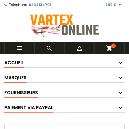

Téléphone:
0434134701
EUR €
0



shopping_cart
ACCUEIL
MARQUES
FOURNISSEURS
PAIEMENT VIA PAYPAL