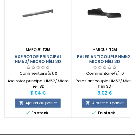
MARQUE:
T2M
MARQUE:
T2M
AXE ROTOR PRINCIPAL
PALES ANTICOUPLE HM52/
HM52/ MICRO HÉLI 3D
MICRO HÉLI 3D
Commentaire(s):
0
Commentaire(s):
0
Axe rotor principal HM52/ Micro
Pales anticouple HM52/ Micro
héli 3D
héli 3D
Prix
Prix
11,04 €
6,02 €
Ajouter au panier
Ajouter au panier




En stock
En stock