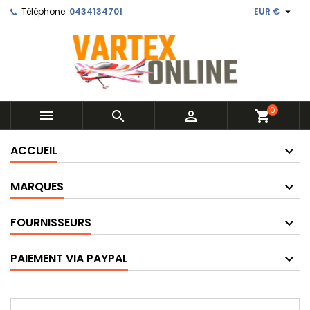

Téléphone:
0434134701
EUR €
0



shopping_cart
ACCUEIL
MARQUES
FOURNISSEURS
PAIEMENT VIA PAYPAL