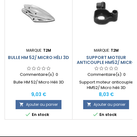
MARQUE:
T2M
MARQUE:
T2M
BULLE HM 52/ MICRO HÉLI 3D
SUPPORT MOTEUR
ANTICOUPLE HM52/ MICRO
HÉLI 3D
Commentaire(s):
0
Commentaire(s):
0
Bulle HM 52/ Micro Héli 3D
Support moteur anticouple
HM52/ Micro héli 3D
Prix
Prix
9,03 €
8,03 €
Ajouter au panier
Ajouter au panier




En stock
En stock