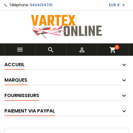

Téléphone:
0434134701
EUR €
0



shopping_cart
ACCUEIL
MARQUES
FOURNISSEURS
PAIEMENT VIA PAYPAL