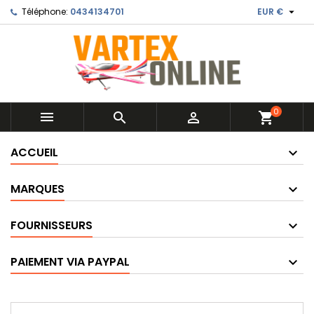

Téléphone:
0434134701
EUR €
0



shopping_cart
ACCUEIL
MARQUES
FOURNISSEURS
PAIEMENT VIA PAYPAL