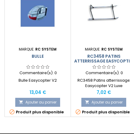
MARQUE:
RC SYSTEM
MARQUE:
RC SYSTEM
BULLE
RC3458 PATINS
ATTERRISSAGE EASYCOPTER
V2 LUXE
Commentaire(s):
0
Commentaire(s):
0
Bulle Easycopter V2
RC3458 Patins atterrissage
Easycopter V2 Luxe
Prix
Prix
13,04 €
7,02 €
Ajouter au panier
Ajouter au panier




Produit plus disponible
Produit plus disponible