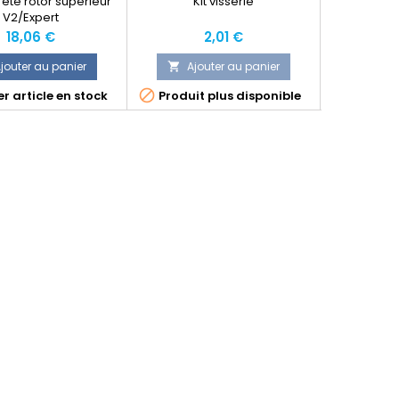
ête rotor supérieur
Kit visserie
Pales rot
V2/Expert
Prix
Prix
P
18,06 €
2,01 €
jouter au panier
Ajouter au panier
Ajo




r article en stock
Produit plus disponible
Produit