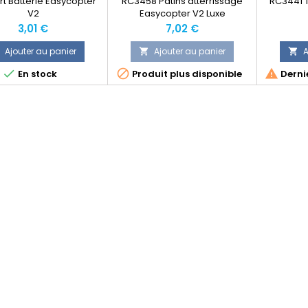
t Batterie Easycopter
RC3458 Patins atterrissage
RC3441 T
V2
Easycopter V2 Luxe
Prix
Prix
3,01 €
7,02 €
Ajouter au panier
Ajouter au panier
A





En stock
Produit plus disponible
Dernie