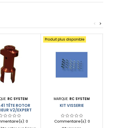
<
>
Produit plus disponible
Produit plus
QUE:
RC SYSTEM
MARQUE:
RC SYSTEM
MARQU
41 TÊTE ROTOR
KIT VISSERIE
PAL
IEUR V2/EXPERT
mentaire(s):
0
Commentaire(s):
0
Comme