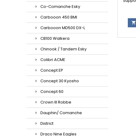
Suppor
Co-Comanche Esky
Carbooon 450 BMI

Carbooon MD500 DX-L
CB100 Walkera
Chinook / Tandem Esky
Colibri ACME
Concept EP
Concept 30 Kyosho
Concept 60
Crown III Robbe
Dauphin/ Comanche
District
Draco Nine Eagles