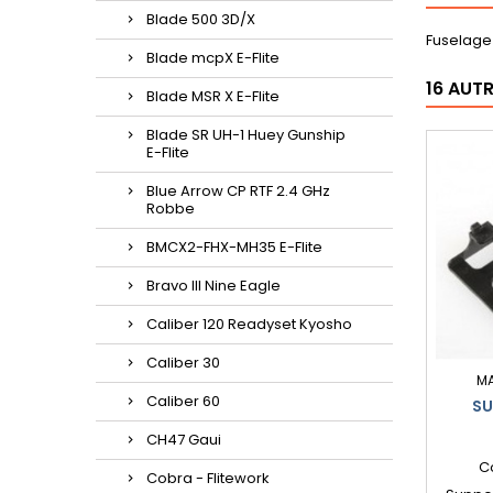
Blade 500 3D/X
Fuselage
Blade mcpX E-Flite
16 AUT
Blade MSR X E-Flite
Blade SR UH-1 Huey Gunship
E-Flite
Blue Arrow CP RTF 2.4 GHz
Robbe
BMCX2-FHX-MH35 E-Flite
Bravo III Nine Eagle
Caliber 120 Readyset Kyosho
Caliber 30
M
Caliber 60
SU
CH47 Gaui
C
Cobra - Flitework