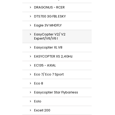
DRAGONUS - RCER
DTS700 3G FBL ESKY
Eagle 3V MHDFLY
EasyCopter V2/ V2
Expert/V6/V6 l
Easycopter XL V8
EASYCOPTER XS 2,4GHz
EC135 - AXIAL
Eco 7/ Eco 7 Sport
Eco 8
Easycopter Star Flybarless
Eolo
Excell 200