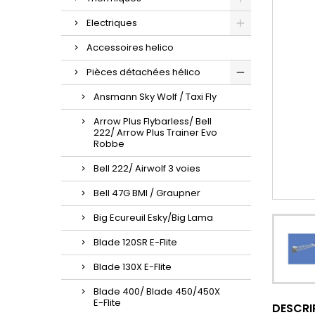
Electriques
Accessoires helico
Pièces détachées hélico
Ansmann Sky Wolf / Taxi Fly
Arrow Plus Flybarless/ Bell
222/ Arrow Plus Trainer Evo
Robbe
Bell 222/ Airwolf 3 voies
Bell 47G BMI / Graupner
Big Ecureuil Esky/Big Lama
Blade 120SR E-Flite
Blade 130X E-Flite
Blade 400/ Blade 450/450X
E-Flite
DESCRI