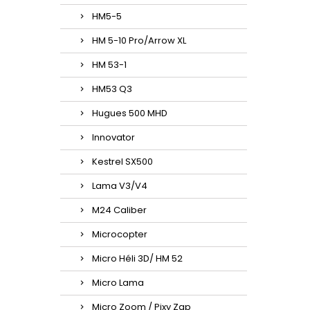
HM5-5
HM 5-10 Pro/Arrow XL
HM 53-1
HM53 Q3
Hugues 500 MHD
Innovator
Kestrel SX500
Lama V3/V4
M24 Caliber
Microcopter
Micro Héli 3D/ HM 52
Micro Lama
Micro Zoom / Pixy Zap