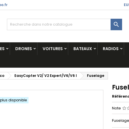
o.fr
EU

ES
DRONES
VOITURES
BATEAUX
RADIOS
ico
EasyCopter V2/ V2 Expert/V6/V6 l
Fuselage
Fuse
Référen
 plus disponible
Note
Fuselage