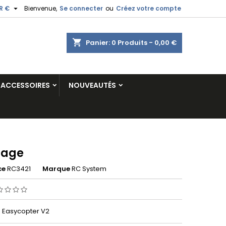

R €
Bienvenue,
Se connecter
ou
Créez votre compte
shopping_cart
Panier:
0
Produits - 0,00 €
ACCESSOIRES
NOUVEAUTÉS
lage
ce
RC3421
Marque
RC System
 Easycopter V2