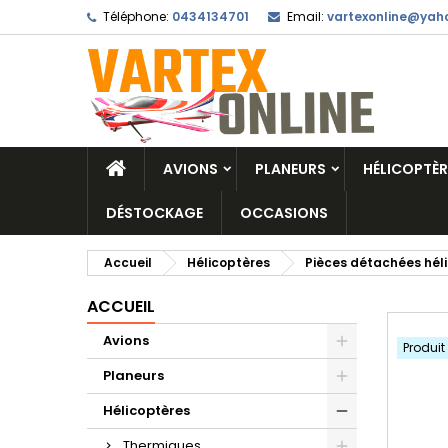
Téléphone:
0434134701
Email:
vartexonline@yaho
AVIONS
PLANEURS
HÉLICOPTÈR
DÉSTOCKAGE
OCCASIONS
Accueil
Hélicoptères
Pièces détachées hél
ACCUEIL
Avions
Produit
Planeurs
Hélicoptères
Thermiques