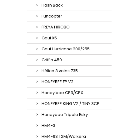
Flash Back
Funcopter
FREYA HIROBO
Gaui X5
Gaui Hurricane 200/255
Griffin 450
Hélico 3 voies 735
HONEYBEE FP V2
Honey bee CP3/CPX
HONEYBEE KING V2 / TINY 3CP
Honeybee Tripale Esky
HM4-3
HM4-6S T2M/Walkera