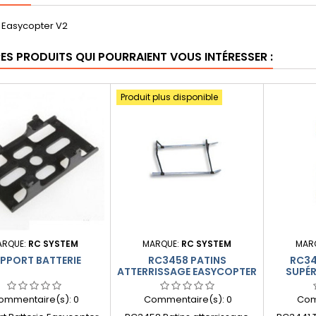
 Easycopter V2
RES PRODUITS QUI POURRAIENT VOUS INTÉRESSER :
Produit plus disponible
ARQUE:
RC SYSTEM
MARQUE:
RC SYSTEM
MAR
PPORT BATTERIE
RC3458 PATINS
RC34
ATTERRISSAGE EASYCOPTER
SUPÉR
V2 LUXE
ommentaire(s):
0
Commentaire(s):
0
Com