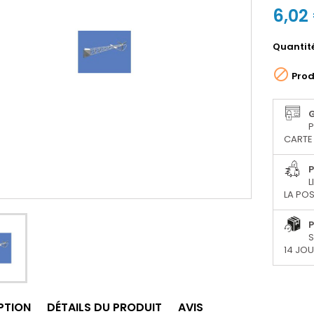
6,02
Quantit

Prod
P
CARTE 
P
L
LA POS
P
S
14 JO
PTION
DÉTAILS DU PRODUIT
AVIS