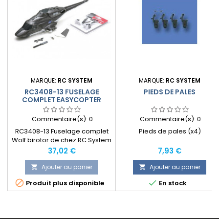
MARQUE:
RC SYSTEM
MARQUE:
RC SYSTEM
RC3408-13 FUSELAGE
PIEDS DE PALES
COMPLET EASYCOPTER
WOLF
Commentaire(s):
0
Commentaire(s):
0
RC3408-13 Fuselage complet
Pieds de pales (x4)
Wolf birotor de chez RC System
Prix
Prix
37,02 €
7,93 €
Ajouter au panier
Ajouter au panier




Produit plus disponible
En stock