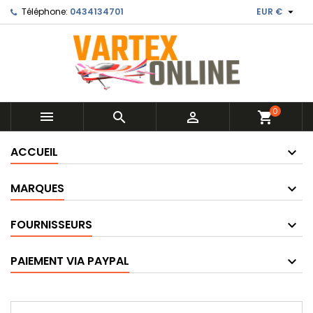

Téléphone:
0434134701
EUR €
0



shopping_cart
ACCUEIL
MARQUES
FOURNISSEURS
PAIEMENT VIA PAYPAL