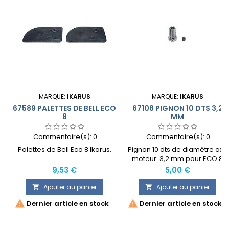
MARQUE:
IKARUS
MARQUE:
IKARUS
67589 PALETTES DE BELL ECO
67108 PIGNON 10 DTS 3,2
8
MM
Commentaire(s):
0
Commentaire(s):
0
Palettes de Bell Eco 8 Ikarus.
Pignon 10 dts de diamètre axe
moteur: 3,2 mm pour ECO 8
Ikarus.
Prix
Prix
9,53 €
5,00 €
Ajouter au panier
Ajouter au panier




Dernier article en stock
Dernier article en stock