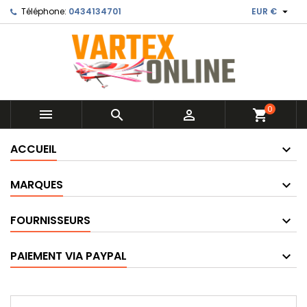

Téléphone:
0434134701
EUR €
0



shopping_cart
ACCUEIL
MARQUES
FOURNISSEURS
PAIEMENT VIA PAYPAL