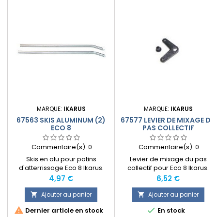
MARQUE:
IKARUS
MARQUE:
IKARUS
67563 SKIS ALUMINUM (2)
67577 LEVIER DE MIXAGE DU
ECO 8
PAS COLLECTIF
Commentaire(s):
0
Commentaire(s):
0
Skis en alu pour patins
Levier de mixage du pas
d'atterrissage Eco 8 Ikarus.
collectif pour Eco 8 Ikarus.
Prix
Prix
4,97 €
6,52 €
Ajouter au panier
Ajouter au panier




Dernier article en stock
En stock