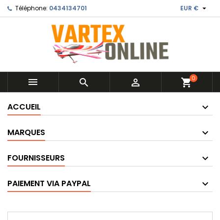

Téléphone:
0434134701
EUR €
0



shopping_cart
ACCUEIL
MARQUES
FOURNISSEURS
PAIEMENT VIA PAYPAL