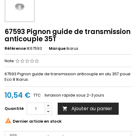
67593 Pignon guide de transmission
anticouple 35T
Référence
IK67593
Marque
Ikarus
Note
67593 Pignon guide de transmission anticouple en alu 35T poue
Eco 8 Ikarus.
10,54 €
TTC
livraison rapide sous 2-3 jours
Ajouter au panier
Quantité


Dernier article en stock