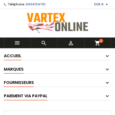

Téléphone:
0434134701
EUR €
0



shopping_cart
ACCUEIL
MARQUES
FOURNISSEURS
PAIEMENT VIA PAYPAL