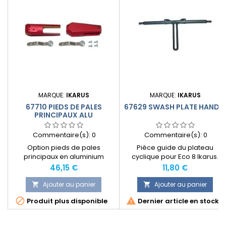
MARQUE:
IKARUS
MARQUE:
IKARUS
67710 PIEDS DE PALES
67629 SWASH PLATE HANDL
PRINCIPAUX ALU
Commentaire(s):
0
Commentaire(s):
0
Option pieds de pales
Pièce guide du plateau
principaux en aluminium
cyclique pour Eco 8 Ikarus.
anodisé.
Prix
Prix
46,15 €
11,80 €
Ajouter au panier
Ajouter au panier




Produit plus disponible
Dernier article en stock