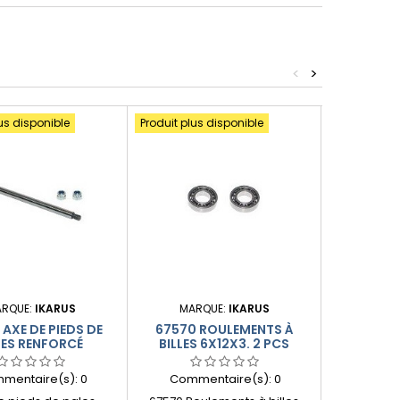
<
>
us disponible
Produit plus disponible
Produit plus
RQUE:
IKARUS
MARQUE:
IKARUS
MAR
AXE DE PIEDS DE
67570 ROULEMENTS À
GUIDE 
LES RENFORCÉ
BILLES 6X12X3. 2 PCS
D'ANTIC
VIPE
mentaire(s):
0
Commentaire(s):
0
Comme