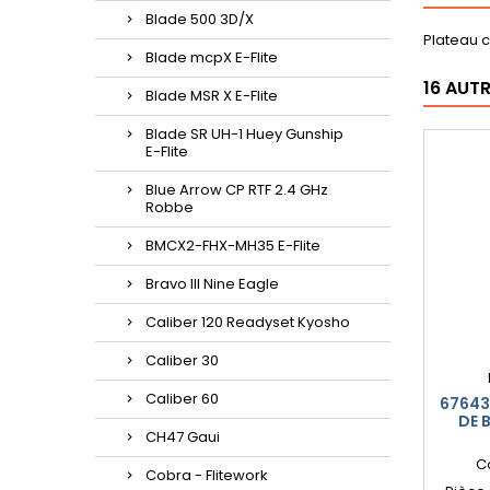
Blade 500 3D/X
Plateau c
Blade mcpX E-Flite
16 AUT
Blade MSR X E-Flite
Blade SR UH-1 Huey Gunship
E-Flite
Blue Arrow CP RTF 2.4 GHz
Robbe
BMCX2-FHX-MH35 E-Flite
Bravo III Nine Eagle
Caliber 120 Readyset Kyosho
Caliber 30
Caliber 60
67643
DE 
CH47 Gaui
C
Cobra - Flitework