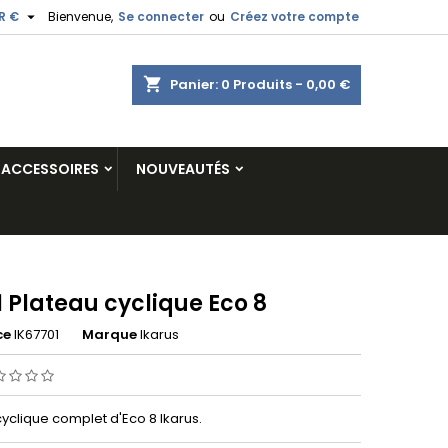

R €
Bienvenue,
Se connecter
ou
Créez votre compte
shopping_cart
Panier:
0
Produits - 0,00 €
ACCESSOIRES
NOUVEAUTÉS
 Plateau cyclique Eco 8
ce
IK67701
Marque
Ikarus
yclique complet d'Eco 8 Ikarus.