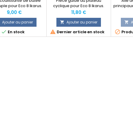
 coulissante de butée
Pièce guide du plateau
Axe d
ple pour Eco 8 Ikarus.
cyclique pour Eco 8 Ikarus.
principau
Prix
Prix
9,00 €
11,80 €
Ajouter au panier
Ajouter au panier
A





En stock
Dernier article en stock
Produ