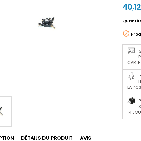
40,1
Quantit

Prod
P
CARTE 
P
L
LA POS
P
S
14 JO
PTION
DÉTAILS DU PRODUIT
AVIS