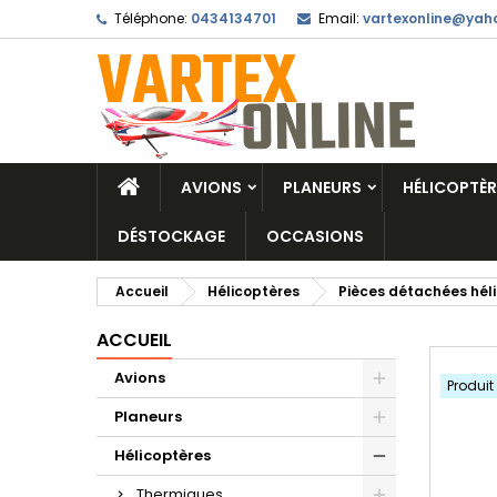
Téléphone:
0434134701
Email:
vartexonline@yaho
AVIONS
PLANEURS
HÉLICOPTÈR
DÉSTOCKAGE
OCCASIONS
Accueil
Hélicoptères
Pièces détachées hél
ACCUEIL
Avions
Produit
Planeurs
Hélicoptères
Thermiques