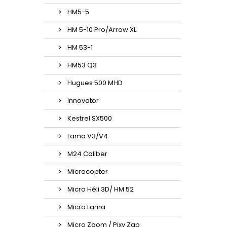
HM5-5
HM 5-10 Pro/Arrow XL
HM 53-1
HM53 Q3
Hugues 500 MHD
Innovator
Kestrel SX500
Lama V3/V4
M24 Caliber
Microcopter
Micro Héli 3D/ HM 52
Micro Lama
Micro Zoom / Pixy Zap