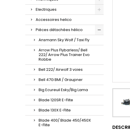
Electriques
Accessoires helico
Pièces détachées hélico
Ansmann Sky Wolf / Taxi Fly
Arrow Plus Flybarless/ Bell
222/ Arrow Plus Trainer Evo
Robbe
Bell 222/ Airwolf 3 voies
Bell 47G BMI / Graupner
Big Ecureuil Esky/Big Lama
Blade 120SR E-Flite
Blade 130X E-Flite
Blade 400/ Blade 450/450X
E-Flite
DESCRI