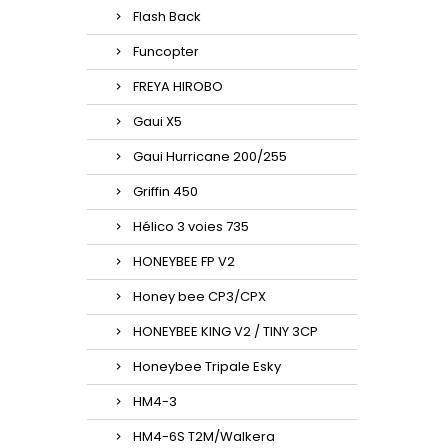
Flash Back
Funcopter
FREYA HIROBO
Gaui X5
Gaui Hurricane 200/255
Griffin 450
Hélico 3 voies 735
HONEYBEE FP V2
Honey bee CP3/CPX
HONEYBEE KING V2 / TINY 3CP
Honeybee Tripale Esky
HM4-3
HM4-6S T2M/Walkera