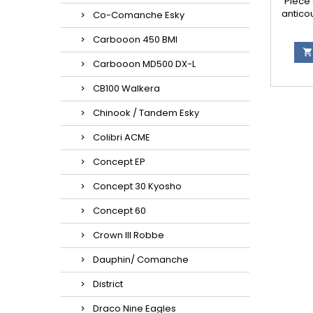
Pièce
anticou
Co-Comanche Esky
Carbooon 450 BMI

Carbooon MD500 DX-L
CB100 Walkera
Chinook / Tandem Esky
Colibri ACME
Concept EP
Concept 30 Kyosho
Concept 60
Crown III Robbe
Dauphin/ Comanche
District
Draco Nine Eagles