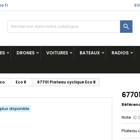
o.fr
EU

ES
DRONES
VOITURES
BATEAUX
RADIOS
ico
Eco 8
67701 Plateau cyclique Eco 8
67701
Référen
 plus disponible
Note
Plateau c