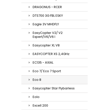
DRAGONUS - RCER
DTS700 3G FBL ESKY
Eagle 3V MHDFLY
EasyCopter V2/ V2
Expert/V6/V6 l
Easycopter XL V8
EASYCOPTER XS 2,4GHz
EC135 - AXIAL
Eco 7/ Eco 7 Sport
Eco 8
Easycopter Star Flybarless
Eolo
Excell 200