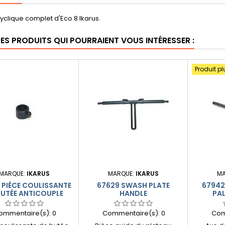
yclique complet d'Eco 8 Ikarus.
RES PRODUITS QUI POURRAIENT VOUS INTÉRESSER :
Produit pl
MARQUE:
IKARUS
MARQUE:
IKARUS
MA
 PIÈCE COULISSANTE
67629 SWASH PLATE
67942 
BUTÉE ANTICOUPLE
HANDLE
PA
ommentaire(s):
0
Commentaire(s):
0
Com