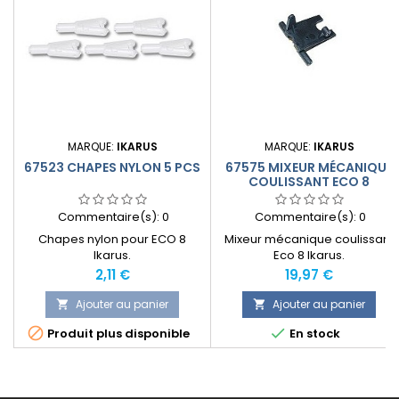
MARQUE:
IKARUS
MARQUE:
IKARUS
67523 CHAPES NYLON 5 PCS
67575 MIXEUR MÉCANIQUE
COULISSANT ECO 8
Commentaire(s):
0
Commentaire(s):
0
Chapes nylon pour ECO 8
Mixeur mécanique coulissant
Ikarus.
Eco 8 Ikarus.
Prix
Prix
2,11 €
19,97 €
Ajouter au panier
Ajouter au panier




Produit plus disponible
En stock