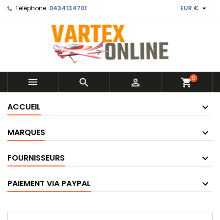

Téléphone:
0434134701
EUR €
0



shopping_cart
ACCUEIL
MARQUES
FOURNISSEURS
PAIEMENT VIA PAYPAL