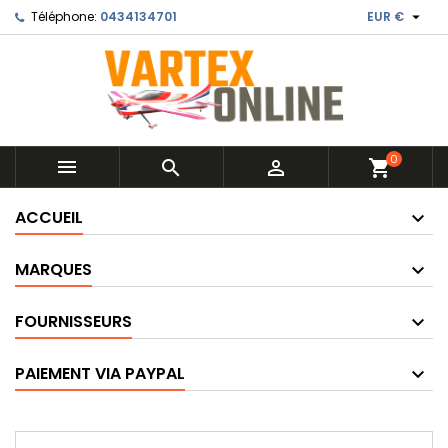

Téléphone:
0434134701
EUR €
0



shopping_cart
ACCUEIL
MARQUES
FOURNISSEURS
PAIEMENT VIA PAYPAL