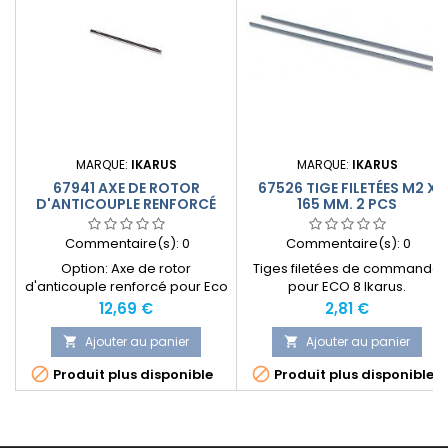
MARQUE:
IKARUS
MARQUE:
IKARUS
67941 AXE DE ROTOR
67526 TIGE FILETÉES M2 X
D'ANTICOUPLE RENFORCÉ
165 MM. 2 PCS
Commentaire(s):
0
Commentaire(s):
0
Option: Axe de rotor
Tiges filetées de commande
d'anticouple renforcé pour Eco
pour ECO 8 Ikarus.
8 d'Ikarus.
Prix
Prix
12,69 €
2,81 €
Ajouter au panier
Ajouter au panier




Produit plus disponible
Produit plus disponible