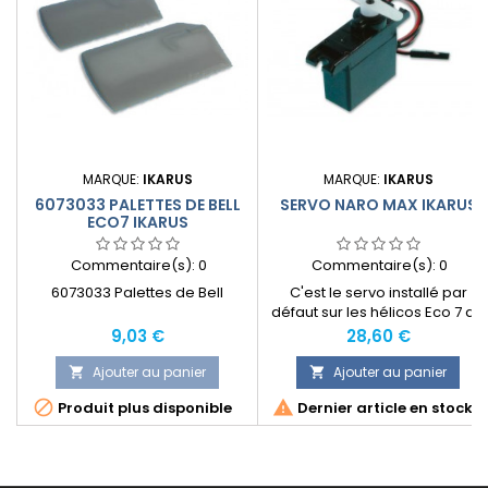
MARQUE:
IKARUS
MARQUE:
IKARUS
6073033 PALETTES DE BELL
SERVO NARO MAX IKARUS
ECO7 IKARUS
Commentaire(s):
0
Commentaire(s):
0
6073033 Palettes de Bell
C'est le servo installé par
défaut sur les hélicos Eco 7 de
la marque Ikarus.
Prix
Prix
9,03 €
28,60 €
Ajouter au panier
Ajouter au panier




Produit plus disponible
Dernier article en stock