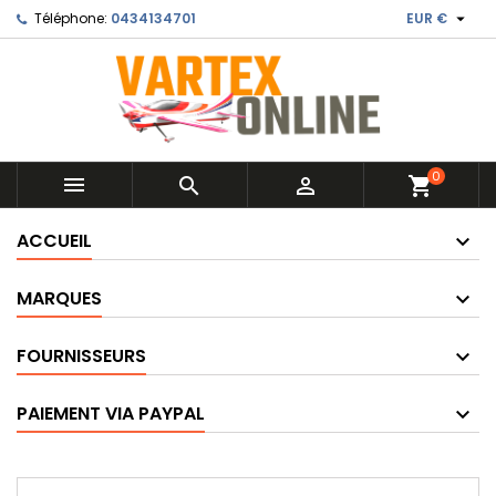

Téléphone:
0434134701
EUR €
0



shopping_cart
ACCUEIL
MARQUES
FOURNISSEURS
PAIEMENT VIA PAYPAL