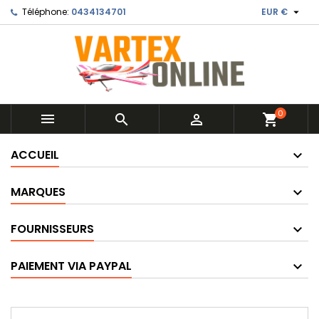

Téléphone:
0434134701
EUR €
0



shopping_cart
ACCUEIL
MARQUES
FOURNISSEURS
PAIEMENT VIA PAYPAL