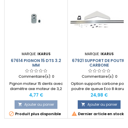
MARQUE:
IKARUS
MARQUE:
IKARUS
67614 PIGNON 15 DTS 3.2
67921 SUPPORT DE POUTRE
MM
CARBONE
Commentaire(s):
0
Commentaire(s):
0
Pignon moteur 15 dents avec
Option supports carbone pour
diamètre axe moteur de 3,2
poutre de queue Eco 8 ikarus.
mm pour Eco 8 Ikarus.
Prix
Prix
4,77 €
24,98 €
Ajouter au panier
Ajouter au panier




Produit plus disponible
Dernier article en stock