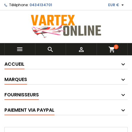

Téléphone:
0434134701
EUR €
0



shopping_cart
ACCUEIL
MARQUES
FOURNISSEURS
PAIEMENT VIA PAYPAL