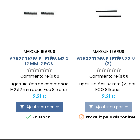
MARQUE:
IKARUS
MARQUE:
IKARUS
67527 TIGES FILETÉES M2 X
67532 TIGES FILETÉES 33 MM
12 MM. 2 PCS.
(2)
Commentaire(s):
0
Commentaire(s):
0
Tiges filetées de commande
Tiges filetées 33 mm (2) pour
M2x12 mm poue Eco 8 Ikarus.
ECO 8 Ikarus.
Prix
Prix
2,31 €
2,31 €
Ajouter au panier
Ajouter au panier




En stock
Produit plus disponible