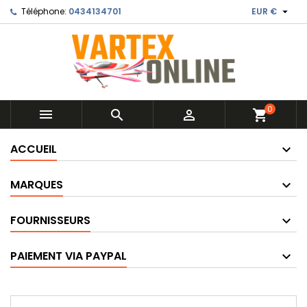

Téléphone:
0434134701
EUR €
0



shopping_cart
ACCUEIL
MARQUES
FOURNISSEURS
PAIEMENT VIA PAYPAL