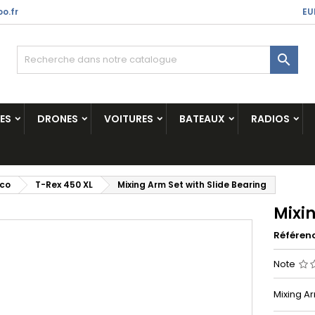
o.fr
EU

ES
DRONES
VOITURES
BATEAUX
RADIOS
ico
T-Rex 450 XL
Mixing Arm Set with Slide Bearing
Mixin
Référen
Note
Mixing Ar