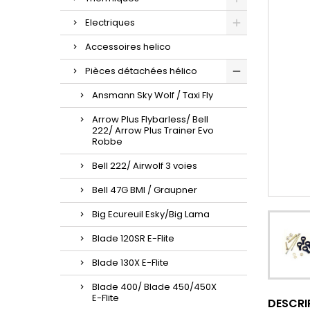
Electriques
Accessoires helico
Pièces détachées hélico
Ansmann Sky Wolf / Taxi Fly
Arrow Plus Flybarless/ Bell
222/ Arrow Plus Trainer Evo
Robbe
Bell 222/ Airwolf 3 voies
Bell 47G BMI / Graupner
Big Ecureuil Esky/Big Lama
Blade 120SR E-Flite
Blade 130X E-Flite
Blade 400/ Blade 450/450X
E-Flite
DESCRI