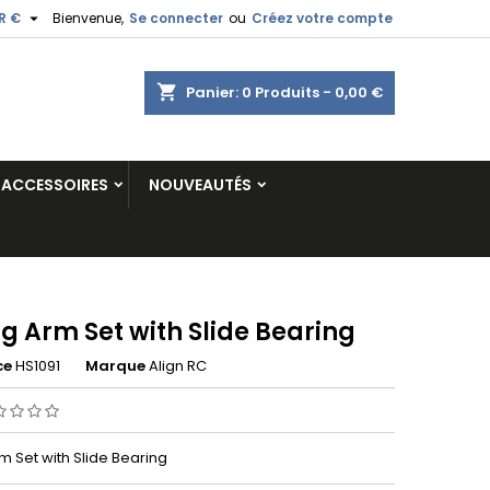

R €
Bienvenue,
Se connecter
ou
Créez votre compte
shopping_cart
Panier:
0
Produits - 0,00 €
ACCESSOIRES
NOUVEAUTÉS
g Arm Set with Slide Bearing
ce
HS1091
Marque
Align RC
m Set with Slide Bearing