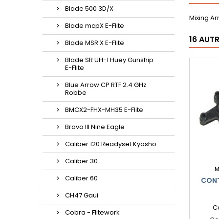
Blade 500 3D/X
Mixing Ar
Blade mcpX E-Flite
16 AUT
Blade MSR X E-Flite
Blade SR UH-1 Huey Gunship
E-Flite
Blue Arrow CP RTF 2.4 GHz
Robbe
BMCX2-FHX-MH35 E-Flite
Bravo III Nine Eagle
Caliber 120 Readyset Kyosho
Caliber 30
M
Caliber 60
CONT
CH47 Gaui
C
Cobra - Flitework