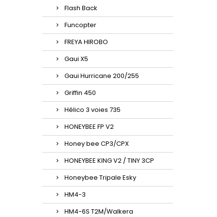
Flash Back
Funcopter
FREYA HIROBO
Gaui X5
Gaui Hurricane 200/255
Griffin 450
Hélico 3 voies 735
HONEYBEE FP V2
Honey bee CP3/CPX
HONEYBEE KING V2 / TINY 3CP
Honeybee Tripale Esky
HM4-3
HM4-6S T2M/Walkera