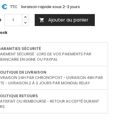
8 €
TTC
livraison rapide sous 2-3 jours
Ajouter au panier
é

tock
GARANTIES SÉCURITÉ
AIEMENT SÉCURISÉ : LORS DE VOS PAIEMENTS PAR
BANCAIRE EN LIGNE OU PAYPAL
OLITIQUE DE LIVRAISON
IVRAISON 24H PAR CHRONOPOST - LIVRAISON 48H PAR
TE - LIVRAISON 2 À 3 JOURS PAR MONDIAL RELAY
OLITIQUE RETOURS
ATISFAIT OU REMBOURSÉ - RETOUR ACCEPTÉ DURANT
URS