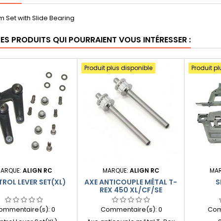
m Set with Slide Bearing
RES PRODUITS QUI POURRAIENT VOUS INTÉRESSER :
Produit plus disponible
Produit pl
ARQUE:
ALIGN RC
MARQUE:
ALIGN RC
MA
ROL LEVER SET(XL)
AXE ANTICOUPLE MÉTAL T-
S
REX 450 XL/CF/SE
ommentaire(s):
0
Commentaire(s):
0
Com