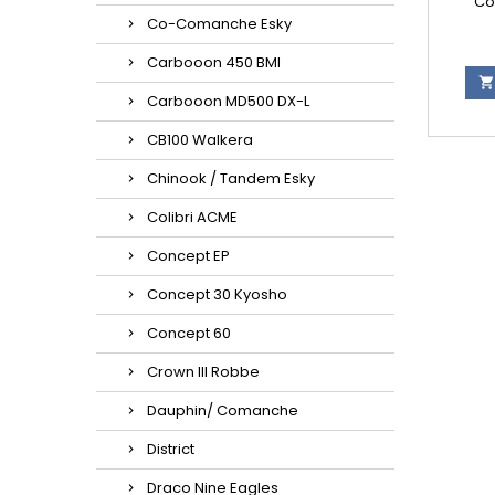
Con
Co-Comanche Esky
Carbooon 450 BMI

Carbooon MD500 DX-L
CB100 Walkera
Chinook / Tandem Esky
Colibri ACME
Concept EP
Concept 30 Kyosho
Concept 60
Crown III Robbe
Dauphin/ Comanche
District
Draco Nine Eagles