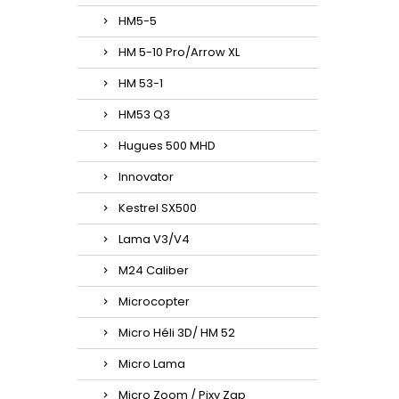
HM5-5
HM 5-10 Pro/Arrow XL
HM 53-1
HM53 Q3
Hugues 500 MHD
Innovator
Kestrel SX500
Lama V3/V4
M24 Caliber
Microcopter
Micro Héli 3D/ HM 52
Micro Lama
Micro Zoom / Pixy Zap