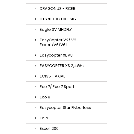
DRAGONUS - RCER
DTS700 3G FBL ESKY
Eagle 3V MHDFLY
EasyCopter V2/ V2
Expert/V6/V6 l
Easycopter XL V8
EASYCOPTER XS 2,4GHz
EC135 - AXIAL
Eco 7/ Eco 7 Sport
Eco 8
Easycopter Star Flybarless
Eolo
Excell 200