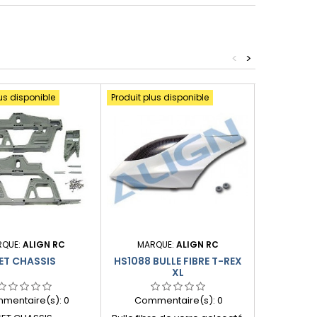
<
>
us disponible
Produit plus disponible
Produit plus
RQUE:
ALIGN RC
MARQUE:
ALIGN RC
MARQ
ET CHASSIS
HS1088 BULLE FIBRE T-REX
HS1218T
XL
PRI
mentaire(s):
0
Commentaire(s):
0
Comme