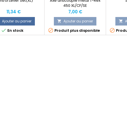
trol Lever Set(XL)
Axe anticouple métal T-Rex
450 XL/CF/SE
Prix
Prix
11,34 €
7,00 €
Ajouter au panier
Ajouter au panier
A





En stock
Produit plus disponible
Produ