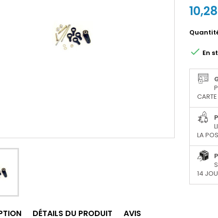
10,2
Quantit

En s
P
CARTE 
P
L
LA POS
P
S
14 JO
PTION
DÉTAILS DU PRODUIT
AVIS