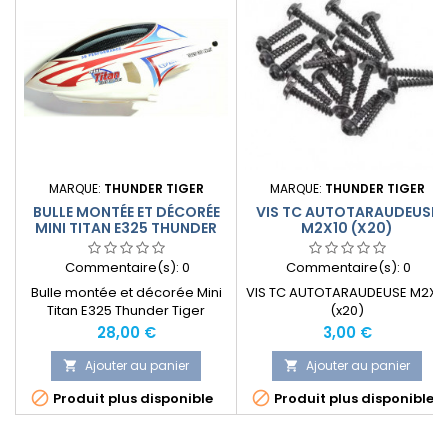
MARQUE:
THUNDER TIGER
MARQUE:
THUNDER TIGER
BULLE MONTÉE ET DÉCORÉE
VIS TC AUTOTARAUDEUSE
MINI TITAN E325 THUNDER
M2X10 (X20)
TIGER
Commentaire(s):
0
Commentaire(s):
0
Bulle montée et décorée Mini
VIS TC AUTOTARAUDEUSE M2X1
Titan E325 Thunder Tiger
(x20)
Prix
Prix
28,00 €
3,00 €
Ajouter au panier
Ajouter au panier




Produit plus disponible
Produit plus disponible