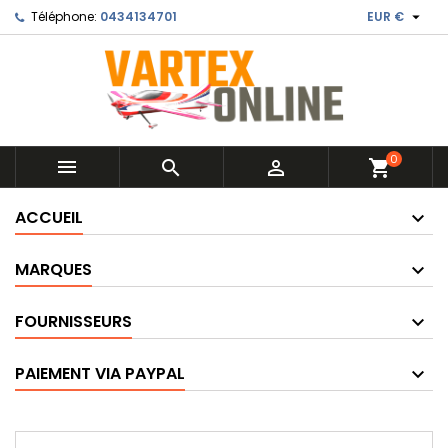

Téléphone:
0434134701
EUR €
0



shopping_cart
ACCUEIL
MARQUES
FOURNISSEURS
PAIEMENT VIA PAYPAL