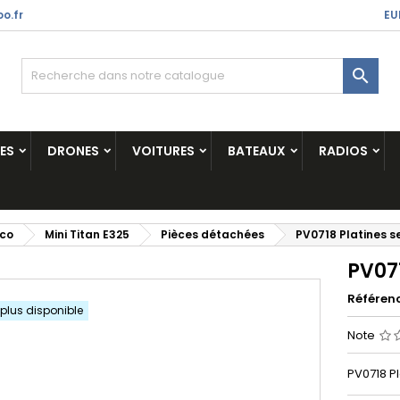
o.fr
EU

ES
DRONES
VOITURES
BATEAUX
RADIOS
ico
Mini Titan E325
Pièces détachées
PV0718 Platines se
PV071
Référen
 plus disponible
Note
PV0718 Pl