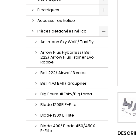
Electriques
Accessoires helico
Pièces détachées hélico
Ansmann Sky Wolf / Taxi Fly
Arrow Plus Flybarless/ Bell
222/ Arrow Plus Trainer Evo
Robbe
Bell 222/ Airwolf 3 voies
Bell 47G BMI / Graupner
Big Ecureuil Esky/Big Lama
Blade 120SR E-Flite
Blade 130X E-Flite
Blade 400/ Blade 450/450X
E-Flite
DESCRI