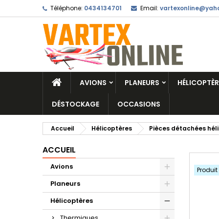
Téléphone:
0434134701
Email:
vartexonline@yaho
AVIONS
PLANEURS
HÉLICOPTÈR
DÉSTOCKAGE
OCCASIONS
Accueil
Hélicoptères
Pièces détachées hél
ACCUEIL
Avions
Produit
Planeurs
Hélicoptères
Thermiques