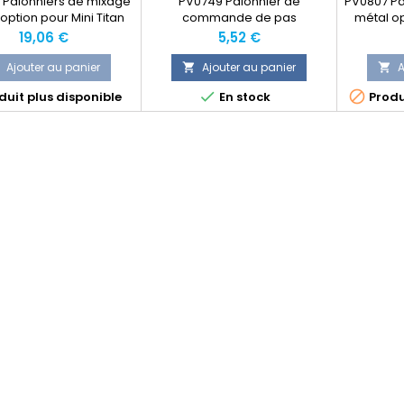
 Palonniers de mixage
PV0749 Palonnier de
PV0807 Pa
option pour Mini Titan
commande de pas
métal op
d'anticouple Mini Titan de
Prix
Prix
19,06 €
5,52 €
Thunder Tiger
Ajouter au panier
Ajouter au panier
A




uit plus disponible
En stock
Produ