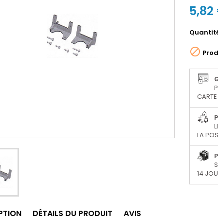
5,82
Quantit

Prod
P
CARTE 
P
L
LA POS
P
S
14 JO
PTION
DÉTAILS DU PRODUIT
AVIS