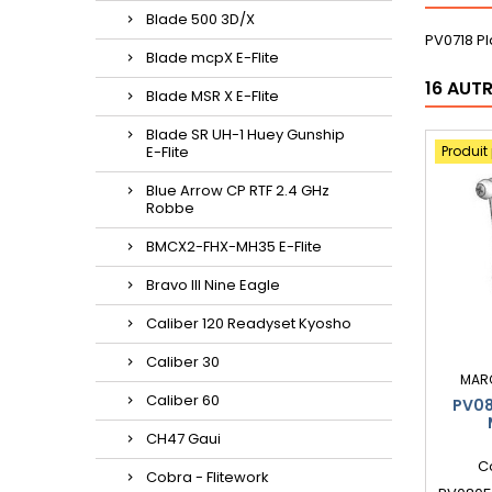
Blade 500 3D/X
PV0718 Pl
Blade mcpX E-Flite
16 AUT
Blade MSR X E-Flite
Blade SR UH-1 Huey Gunship
E-Flite
Produit
Blue Arrow CP RTF 2.4 GHz
Robbe
BMCX2-FHX-MH35 E-Flite
Bravo III Nine Eagle
Caliber 120 Readyset Kyosho
Caliber 30
MAR
Caliber 60
PV08
CH47 Gaui
C
Cobra - Flitework