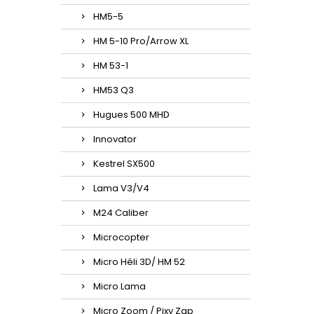
HM5-5
HM 5-10 Pro/Arrow XL
HM 53-1
HM53 Q3
Hugues 500 MHD
Innovator
Kestrel SX500
Lama V3/V4
M24 Caliber
Microcopter
Micro Héli 3D/ HM 52
Micro Lama
Micro Zoom / Pixy Zap