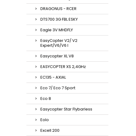
DRAGONUS - RCER
DTS700 3G FBL ESKY
Eagle 3V MHDFLY
EasyCopter V2/ V2
Expert/V6/V6 l
Easycopter XL V8
EASYCOPTER XS 2,4GHz
EC135 - AXIAL
Eco 7/ Eco 7 Sport
Eco 8
Easycopter Star Flybarless
Eolo
Excell 200