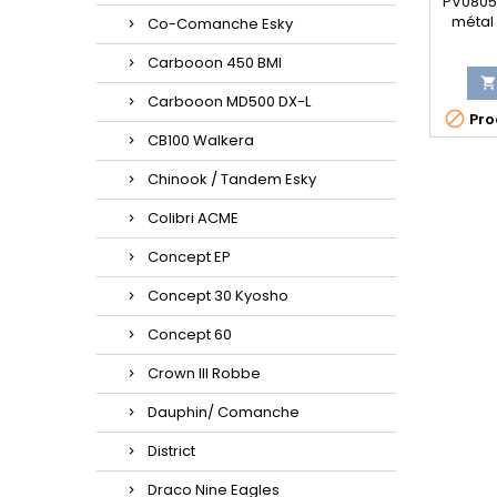
PV0805
métal 
Co-Comanche Esky
Carbooon 450 BMI

Carbooon MD500 DX-L

Prod
CB100 Walkera
Chinook / Tandem Esky
Colibri ACME
Concept EP
Concept 30 Kyosho
Concept 60
Crown III Robbe
Dauphin/ Comanche
District
Draco Nine Eagles