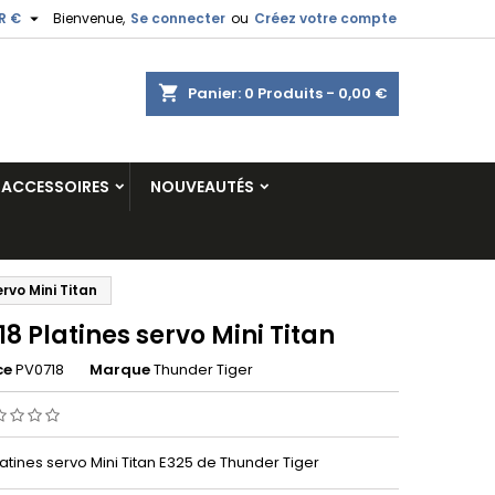

R €
Bienvenue,
Se connecter
ou
Créez votre compte
shopping_cart
Panier:
0
Produits - 0,00 €
ACCESSOIRES
NOUVEAUTÉS
rvo Mini Titan
8 Platines servo Mini Titan
ce
PV0718
Marque
Thunder Tiger
atines servo Mini Titan E325 de Thunder Tiger