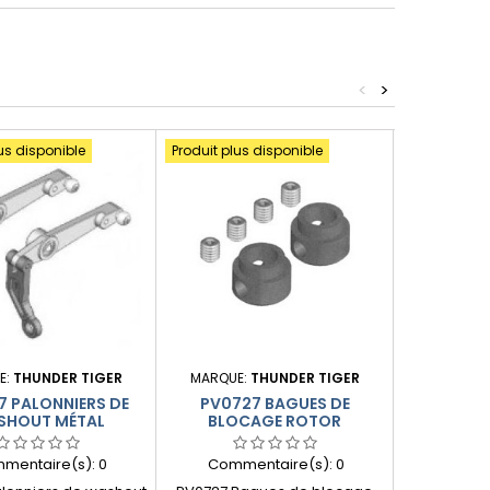
<
>
us disponible
Produit plus disponible
Produit plus
E:
THUNDER TIGER
MARQUE:
THUNDER TIGER
MARQUE:
7 PALONNIERS DE
PV0727 BAGUES DE
PV0833 -
SHOUT MÉTAL
BLOCAGE ROTOR
14 DTS (3
mentaire(s):
0
Commentaire(s):
0
Comme