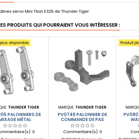
atines servo Mini Titan E325 de Thunder Tiger
RES PRODUITS QUI POURRAIENT VOUS INTÉRESSER :
 plus disponible
Produit pl
QUE:
THUNDER TIGER
MARQUE:
THUNDER TIGER
MARQU
05 PALONNIERS DE
PV0749 PALONNIER DE
PV080
MIXAGE MÉTAL
COMMANDE DE PAS
WA
D'ANTICOUPLE
ommentaire(s):
0
Commentaire(s):
0
Com