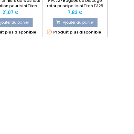
lonniers de washout
PV0727 Bagues de blocage
PV0833 - Pi
tion pour Mini Titan
rotor principal Mini Titan E325
(3.17mm)
de Thunder Tiger
Prix
Prix
21,07 €
7,83 €
jouter au panier
Ajouter au panier
Ajo




it plus disponible
Produit plus disponible
Produit