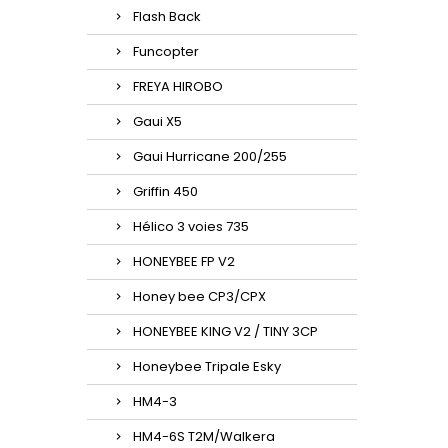
Flash Back
Funcopter
FREYA HIROBO
Gaui X5
Gaui Hurricane 200/255
Griffin 450
Hélico 3 voies 735
HONEYBEE FP V2
Honey bee CP3/CPX
HONEYBEE KING V2 / TINY 3CP
Honeybee Tripale Esky
HM4-3
HM4-6S T2M/Walkera