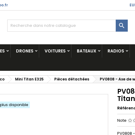
o.fr
EU

ES
DRONES
VOITURES
BATEAUX
RADIOS
ico
Mini Titan E325
Pièces détachées
PV0808 - Axe de w
PV08
Tita
 plus disponible
Référen
Note
PV0808 -