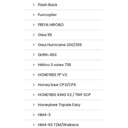
Flash Back
Funcopter
FREYA HIROBO
Gaui X5
Gaui Hurricane 200/255
Griffin 450
Hélico 3 voies 735
HONEYBEE FP V2
Honey bee CP3/CPX
HONEYBEE KING V2 / TINY 3CP
Honeybee Tripale Esky
HM4-3
HM4-6S T2M/Walkera