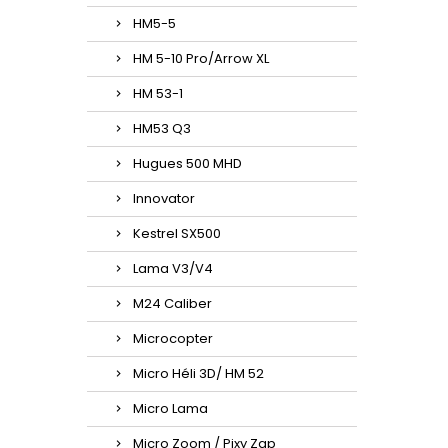
HM5-5
HM 5-10 Pro/Arrow XL
HM 53-1
HM53 Q3
Hugues 500 MHD
Innovator
Kestrel SX500
Lama V3/V4
M24 Caliber
Microcopter
Micro Héli 3D/ HM 52
Micro Lama
Micro Zoom / Pixy Zap