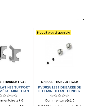
<
>
Produit plus disponible
E:
THUNDER TIGER
MARQUE:
THUNDER TIGER
MARQUE:
PLATINES SUPPORT
PV0828 LEST DE BARRE DE
PV0726 
MÉTAL MINI TITAN
BELL MINI TITAN THUNDER
LIBRE
UNDER TIGER
TIGER
mentaire(s):
0
Commentaire(s):
0
Comme