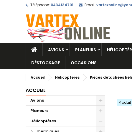
Téléphone:
0434134701
Email:
vartexonline@yaho
AVIONS
PLANEURS
HÉLICOPTÈR
DÉSTOCKAGE
OCCASIONS
Accueil
Hélicoptères
Pièces détachées hél
ACCUEIL
Avions
Produit
Planeurs
Hélicoptères
Thermiques