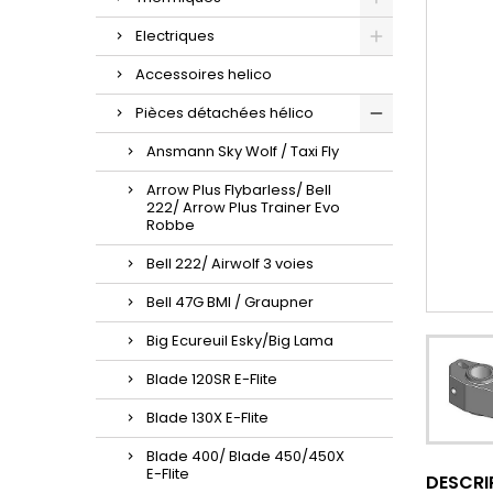
Electriques
Accessoires helico
Pièces détachées hélico
Ansmann Sky Wolf / Taxi Fly
Arrow Plus Flybarless/ Bell
222/ Arrow Plus Trainer Evo
Robbe
Bell 222/ Airwolf 3 voies
Bell 47G BMI / Graupner
Big Ecureuil Esky/Big Lama
Blade 120SR E-Flite
Blade 130X E-Flite
Blade 400/ Blade 450/450X
E-Flite
DESCRI