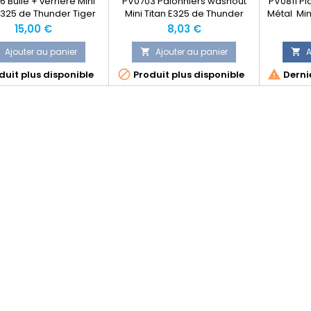
 Bulle + verrière Mini
PV0703 Palonniers washout
PV0811 Pl
E325 de Thunder Tiger
Mini Titan E325 de Thunder
Métal Min
Tiger
Prix
Prix
15,00 €
8,03 €
Ajouter au panier
Ajouter au panier
A




uit plus disponible
Produit plus disponible
Dernie