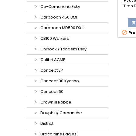
PV0756
Titan 
Co-Comanche Esky
Carbooon 450 BMI

Carbooon MD500 DX-L

Prod
CB100 Walkera
Chinook / Tandem Esky
Colibri ACME
Concept EP
Concept 30 Kyosho
Concept 60
Crown III Robbe
Dauphin/ Comanche
District
Draco Nine Eagles