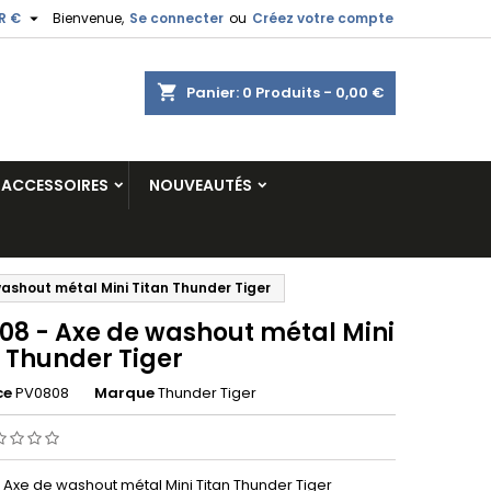

R €
Bienvenue,
Se connecter
ou
Créez votre compte
shopping_cart
Panier:
0
Produits - 0,00 €
ACCESSOIRES
NOUVEAUTÉS
ashout métal Mini Titan Thunder Tiger
08 - Axe de washout métal Mini
n Thunder Tiger
ce
PV0808
Marque
Thunder Tiger
 Axe de washout métal Mini Titan Thunder Tiger