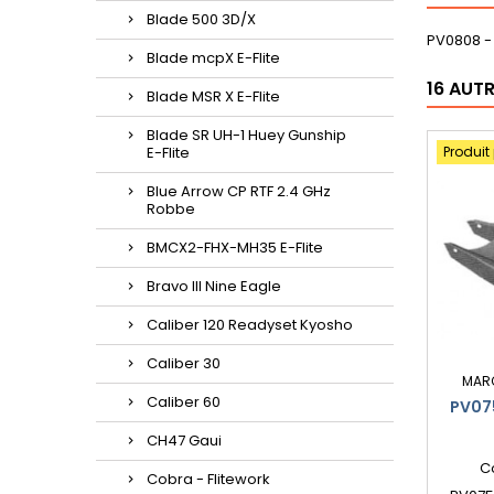
Blade 500 3D/X
PV0808 - 
Blade mcpX E-Flite
16 AUT
Blade MSR X E-Flite
Blade SR UH-1 Huey Gunship
E-Flite
Produit
Blue Arrow CP RTF 2.4 GHz
Robbe
BMCX2-FHX-MH35 E-Flite
Bravo III Nine Eagle
Caliber 120 Readyset Kyosho
Caliber 30
MAR
Caliber 60
PV075
CH47 Gaui
C
Cobra - Flitework