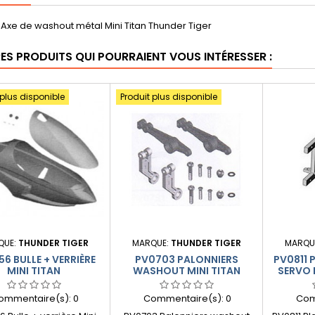
Axe de washout métal Mini Titan Thunder Tiger
RES PRODUITS QUI POURRAIENT VOUS INTÉRESSER :
 plus disponible
Produit plus disponible
QUE:
THUNDER TIGER
MARQUE:
THUNDER TIGER
MARQU
6 BULLE + VERRIÈRE
PV0703 PALONNIERS
PV0811 
MINI TITAN
WASHOUT MINI TITAN
SERVO 
TH
ommentaire(s):
0
Commentaire(s):
0
Com