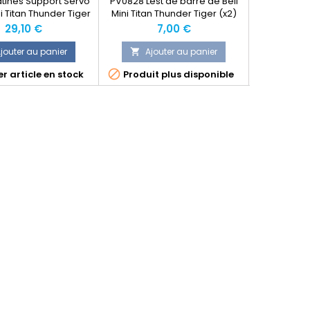
atines Support Servo
PV0828 Lest de barre de Bell
PV0726 Arb
i Titan Thunder Tiger
Mini Titan Thunder Tiger (x2)
Mini Tita
Prix
Prix
29,10 €
7,00 €
jouter au panier
Ajouter au panier
Ajo




r article en stock
Produit plus disponible
Dernier 