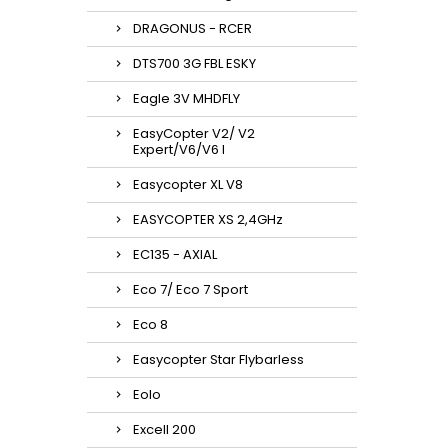
DRAGONUS - RCER
DTS700 3G FBL ESKY
Eagle 3V MHDFLY
EasyCopter V2/ V2
Expert/V6/V6 l
Easycopter XL V8
EASYCOPTER XS 2,4GHz
EC135 - AXIAL
Eco 7/ Eco 7 Sport
Eco 8
Easycopter Star Flybarless
Eolo
Excell 200