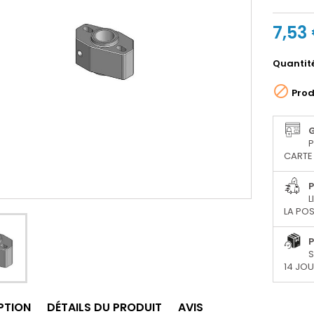
7,53
Quantit

Prod
P
CARTE 
P
L
LA POS
P
S
14 JO
PTION
DÉTAILS DU PRODUIT
AVIS