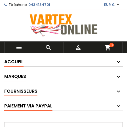

Téléphone:
0434134701
EUR €
0



shopping_cart
ACCUEIL
MARQUES
FOURNISSEURS
PAIEMENT VIA PAYPAL