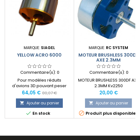
MARQUE:
SIAGEL
MARQUE:
RC SYSTEM
YELLOW ACRO 6000
MOTEUR BRUSHLESS 300DF
AXE 2.3MM
Commentaire(s):
0
Commentaire(s):
0
Pour modèles réduits
MOTEUR BRUSHLESS 300DF AXE
d'avions 3D pouvant peser
2.3MM Kv2250
jusqu'à 6 kg en ordre de vol
Prix
Prix
Prix
64,05 €
20,00 €
80,07 €
normal
Ajouter au panier
Ajouter au panier




En stock
Produit plus disponible