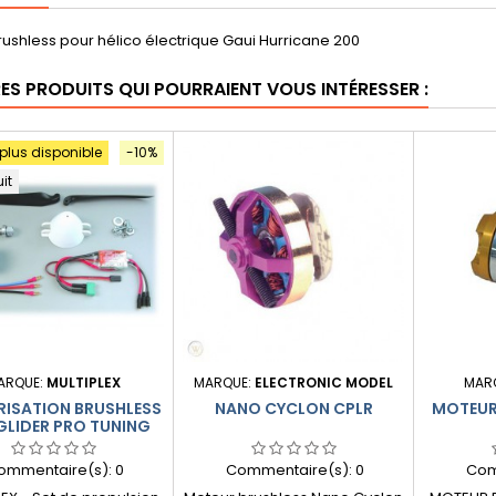
ushless pour hélico électrique Gaui Hurricane 200
RES PRODUITS QUI POURRAIENT VOUS INTÉRESSER :
 plus disponible
-10%
uit
ARQUE:
MULTIPLEX
MARQUE:
ELECTRONIC MODEL
MAR
ISATION BRUSHLESS
NANO CYCLON CPLR
MOTEUR
GLIDER PRO TUNING
ommentaire(s):
0
Commentaire(s):
0
Com