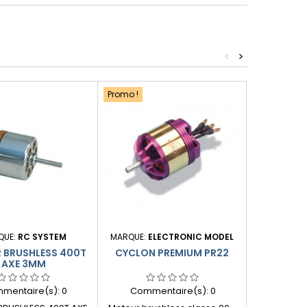
<
>
Promo !
Nouveau pr
Prix réduit
Promo !
QUE:
RC SYSTEM
MARQUE:
ELECTRONIC MODEL
MARQU
 BRUSHLESS 400T
CYCLON PREMIUM PR22
PERMA
AXE 3MM
BR
mentaire(s):
0
Commentaire(s):
0
Comme