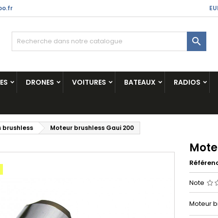
o.fr
EU

ES
DRONES
VOITURES
BATEAUX
RADIOS
 brushless
Moteur brushless Gaui 200
Mote
Référen
Note
Moteur b