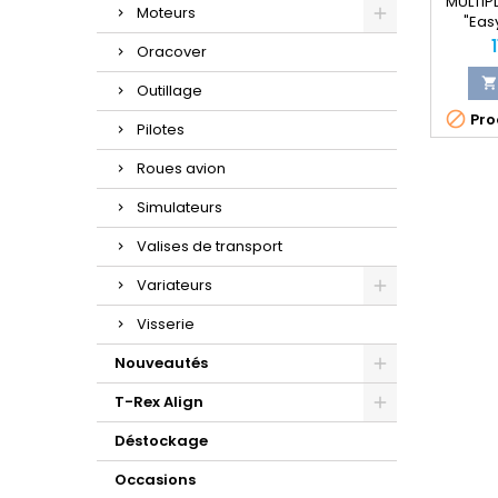
MULTIPL
Moteurs
"Eas
P
Oracover

Outillage

Prod
Pilotes
Roues avion
Simulateurs
Valises de transport
Variateurs
Visserie
Nouveautés
T-Rex Align
Déstockage
Occasions