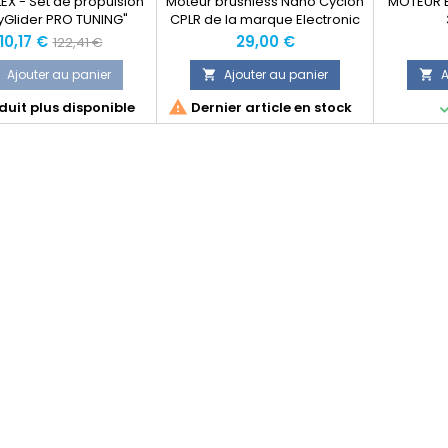
EX - Set de propulsion
Moteur brushless Nano Cyclon
MOTEUR 
yGlider PRO TUNING"
CPLR de la marque Electronic
#332642
Model
rix
Prix
Prix
110,17 €
29,00 €
122,41 €
normal
Ajouter au panier
Ajouter au panier
A



uit plus disponible
Dernier article en stock