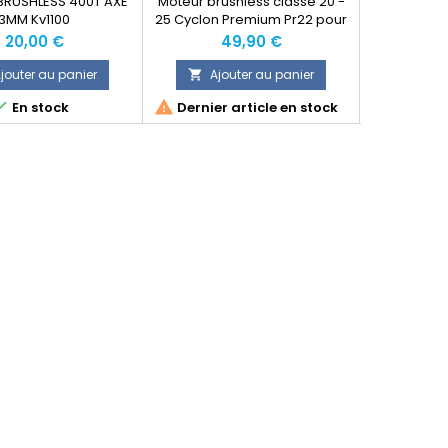
BRUSHLESS 400T AXE
Moteur brushless classe 20 -
Moteur bru
3MM Kv1100
25 Cyclon Premium Pr22 pour
400/4
modèles allant de 1 à 2
Prix
Prix
Prix
20,00 €
49,90 €
52,5
kg.Puissance max 400W.
jouter au panier
Ajouter au panier
Ajo





En stock
Dernier article en stock
Dernier 