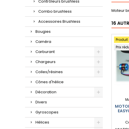
Contrôleurs brushless
Moteur br
Combo brushless
Accessoires Brushless
16 AUT
Bougies
Produit
Caméra
Prix réd
Carburant
Chargeurs
Colles/résines
Cônes d'hélice
Décoration
M
Divers
MOTOR
EASY
Gyroscopes
Hélices
C