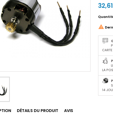
32,6
Quantit

Derni
P
CARTE 
P
L
LA POS
P
S
14 JO
PTION
DÉTAILS DU PRODUIT
AVIS