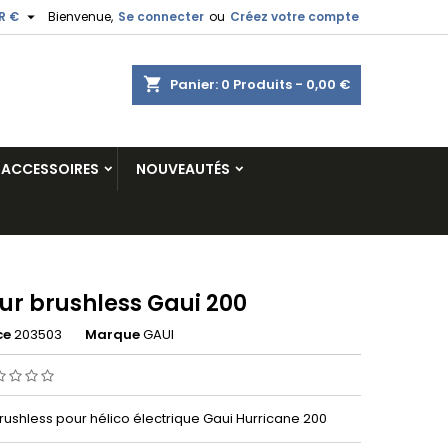

R €
Bienvenue,
Se connecter
ou
Créez votre compte
shopping_cart
Panier:
0
Produits - 0,00 €
ACCESSOIRES
NOUVEAUTÉS
ur brushless Gaui 200
ce
203503
Marque
GAUI
rushless pour hélico électrique Gaui Hurricane 200