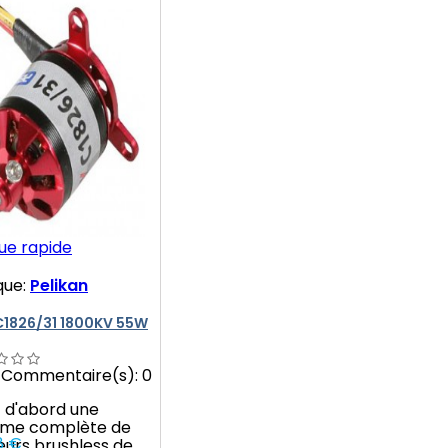
ue rapide
que:
Pelikan
C1826/31 1800KV 55W
Commentaire(s):
0
t d'abord une
me complète de
8 €
urs brushless de