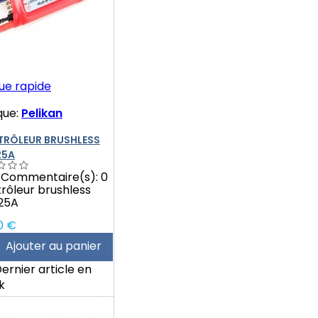
ue rapide
que:
Pelikan
RÔLEUR BRUSHLESS
25A
Commentaire(s):
0
rôleur brushless
25A
0 €
Ajouter au panier
ernier article en
k