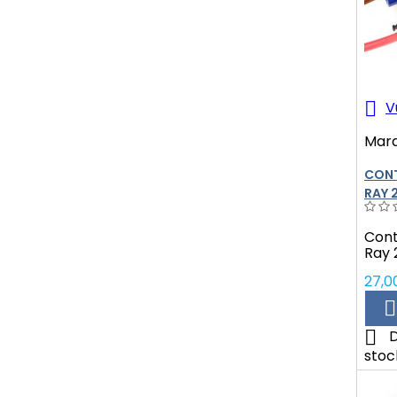

V
Mar
CONT
RAY 
Cont
Ray 
Prix
27,0


D
stoc