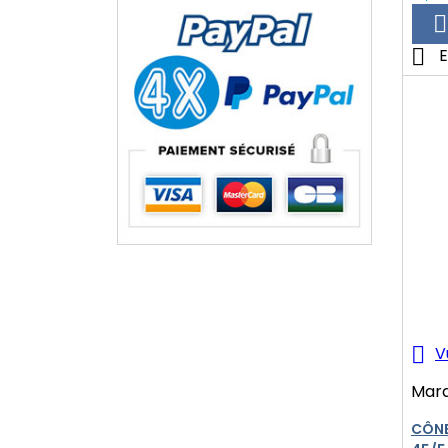


E

V
Mar
CÔNE