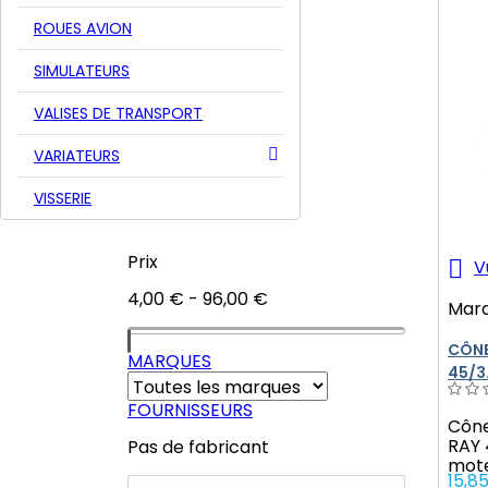
T-Rex Align
Déstockage
ROUES AVION
Occasions
Chèques cadeau
SIMULATEURS
Drones
VALISES DE TRANSPORT
FILTRER PAR
Catégories
VARIATEURS
VISSERIE
Disponibilité
Prix

V
4,00 € - 96,00 €
Mar
CÔNE
MARQUES
45/3
FOURNISSEURS
Cône
RAY 
Pas de fabricant
mote
Prix
15,8