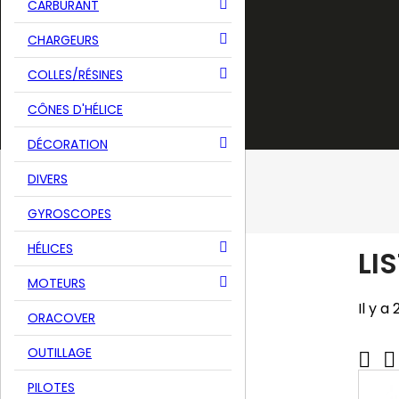
INTERRUPTEUR RÉCEPTION
CARBURANT
Bateaux
Radios
CHARGEURS
Accessoires
COLLES/RÉSINES
Nouveautés
Déstockage
CÔNES D'HÉLICE
Occasions
DÉCORATION
Accueil
DIVERS
Marques
Pelikan
GYROSCOPES
HÉLICES
LI
ACCUEIL
Avions
MOTEURS
Planeurs
Hélicoptères
Il y a
ORACOVER
Voitures
Bateaux
Radios
OUTILLAGE


Accessoires
Nouveautés
PILOTES