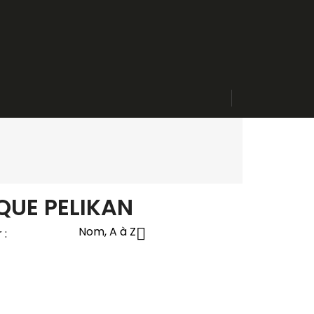
QUE PELIKAN
Nom, A à Z

 :