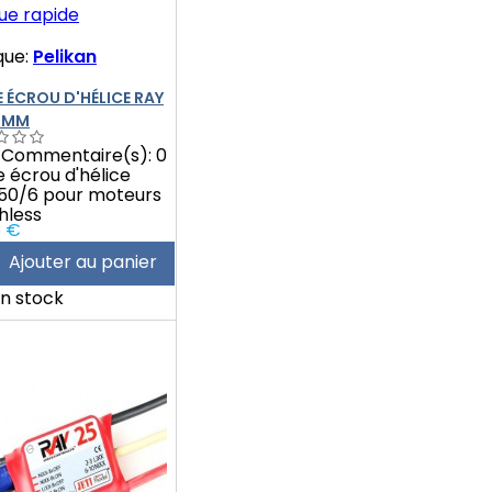
ue rapide
que:
Pelikan
 ÉCROU D'HÉLICE RAY
 MM
Commentaire(s):
0
 écrou d'hélice
50/6 pour moteurs
hless
6 €
Ajouter au panier
n stock