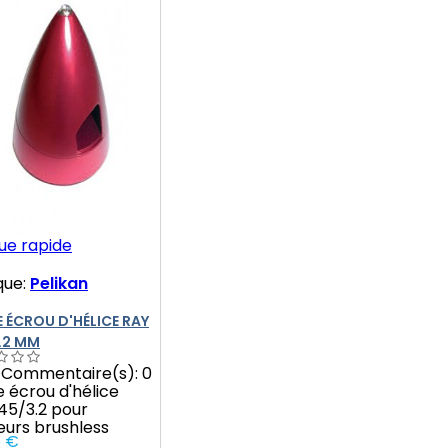
ue rapide
que:
Pelikan
 ÉCROU D'HÉLICE RAY
.2 MM
Commentaire(s):
0
 écrou d'hélice
45/3.2 pour
urs brushless
5 €