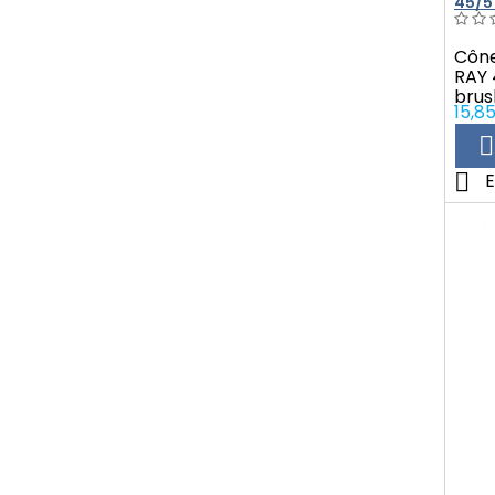
45/5
Cône
RAY 
brus
Prix
15,8


E