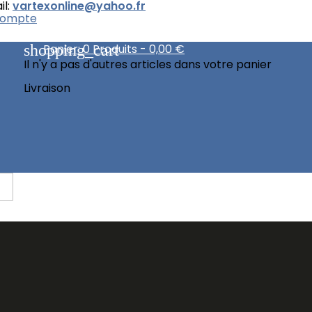
l:
vartexonline@yahoo.fr
compte
shopping_cart
Panier:
0
Produits - 0,00 €
Il n'y a pas d'autres articles dans votre panier
Livraison