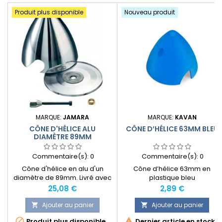
Produit plus disponible
Nouveau produit
MARQUE:
JAMARA
MARQUE:
KAVAN
CÔNE D'HÉLICE ALU
CÔNE D’HÉLICE 63MM BLEU
DIAMÈTRE 89MM
Commentaire(s):
0
Commentaire(s):
0
Cône d'hélice en alu d'un
Cône d’hélice 63mm en
diamètre de 89mm . Livré avec
plastique bleu
flasque alu et
Prix
Prix
25,08 €
2,89 €
embout/adaptateur de
serrage.
Ajouter au panier
Ajouter au panier




Produit plus disponible
Dernier article en stock