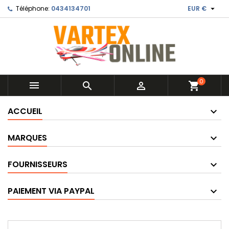

Téléphone:
0434134701
EUR €
0



shopping_cart
ACCUEIL
MARQUES
FOURNISSEURS
PAIEMENT VIA PAYPAL