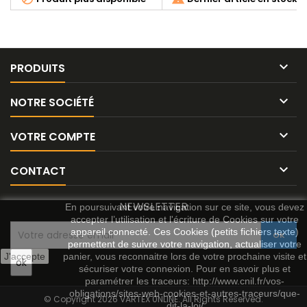

PRODUITS

NOTRE SOCIÉTÉ

VOTRE COMPTE

CONTACT
NEWSLETTER
En poursuivant votre navigation sur ce site, vous devez
accepter l’utilisation et l'écriture de Cookies sur votre
appareil connecté. Ces Cookies (petits fichiers texte)
permettent de suivre votre navigation, actualiser votre
J'accepte
panier, vous reconnaitre lors de votre prochaine visite et
sécuriser votre connexion. Pour en savoir plus et
paramétrer les traceurs: http://www.cnil.fr/vos-
obligations/sites-web-cookies-et-autres-traceurs/que-
© Copyright 2026 VARTEX 0NLINE. All Rights Reserved.
dit-la-loi/