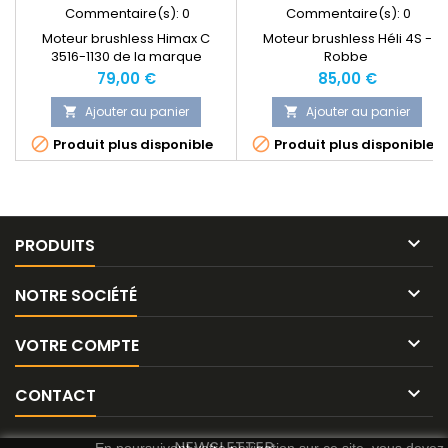
Commentaire(s):
0
Commentaire(s):
0
Moteur brushless Himax C
Moteur brushless Héli 4S -
3516-1130 de la marque
Robbe
Multiplex1
Prix
Prix
79,00 €
85,00 €
Ajouter au panier
Ajouter au panier




Produit plus disponible
Produit plus disponible

PRODUITS

NOTRE SOCIÉTÉ

VOTRE COMPTE

CONTACT
NEWSLETTER