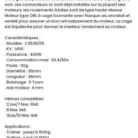
soin. Les connecteurs or sont déjà installés sur la plupart des
moteurs; les roulements à billes sont de type haute vitesse.
Moteur type OBL à cage tournante avec flasque alu anodisé et
ventilé pour assurer un bon refroidissement du moteur. La cage
est équilibrée pour donner le meilleur rendement au moteur.
Caractéristiques :
. Modèle : C3536/05
. KV : 1450
. Puissance : 400W
. Consommation maxi : 30 A/60s
. Poids : 110g
. Diamètre : 35mm
. Longueur : 36mm
. Bobinage : 5 Tours
. Axe moteur: 4 mm
Hélices conseillées:
. 2 Lixx/7 Nixx: 10x6
. 8 Nixx: 9x6
. 3Lixx/10 Nixx: 9x6
Applications :
. Trainer : jusqu’à 1500g
. Voltige : jusqu’à 1100g