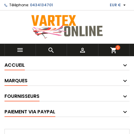

Téléphone:
0434134701
EUR €
0



shopping_cart
ACCUEIL
MARQUES
FOURNISSEURS
PAIEMENT VIA PAYPAL