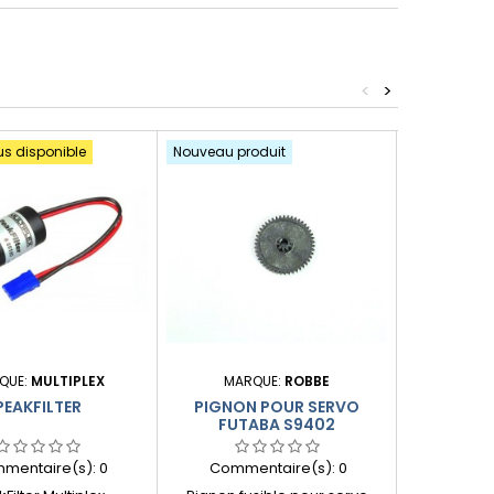
<
>
us disponible
Nouveau produit
QUE:
MULTIPLEX
MARQUE:
ROBBE
MA
PEAKFILTER
PIGNON POUR SERVO
CÂBLE D
FUTABA S9402
ÉMET
mentaire(s):
0
Commentaire(s):
0
Comme