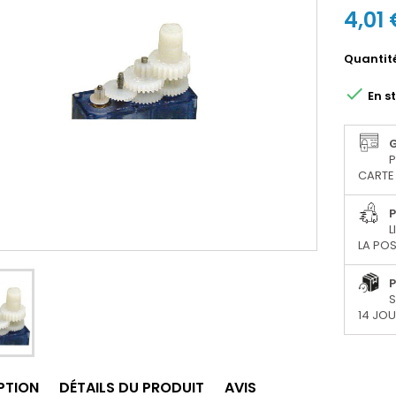
4,01 
Quantit

En s
P
CARTE 
P
L
LA POS
P
S
14 JO
PTION
DÉTAILS DU PRODUIT
AVIS