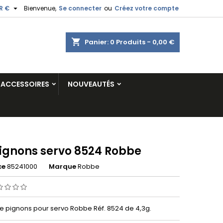

R €
Bienvenue,
Se connecter
ou
Créez votre compte
shopping_cart
Panier:
0
Produits - 0,00 €
ACCESSOIRES
NOUVEAUTÉS
pignons servo 8524 Robbe
ce
85241000
Marque
Robbe
e pignons pour servo Robbe Réf. 8524 de 4,3g.