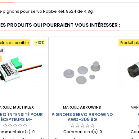
e pignons pour servo Robbe Réf. 8524 de 4,3g.
RES PRODUITS QUI POURRAIENT VOUS INTÉRESSER :
 plus disponible
-10%
Produit pl
uit
ARQUE:
MULTIPLEX
MARQUE:
ARROWIND
MAR
 D´INTENSITÉ POUR
PIGNONS SERVO ARROWIND
RÉCEPTEURS M-
AWD-308 8G
35/60A) MULTIPLEX
ommentaire(s):
0
Commentaire(s):
0
Com