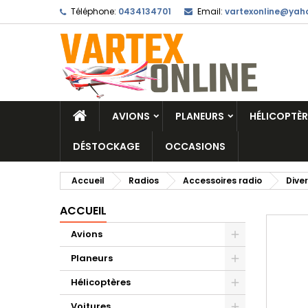
Téléphone:
0434134701
Email:
vartexonline@yaho
AVIONS
PLANEURS
HÉLICOPTÈR
DÉSTOCKAGE
OCCASIONS
Accueil
Radios
Accessoires radio
Dive
ACCUEIL
Avions
Planeurs
Hélicoptères
Voitures