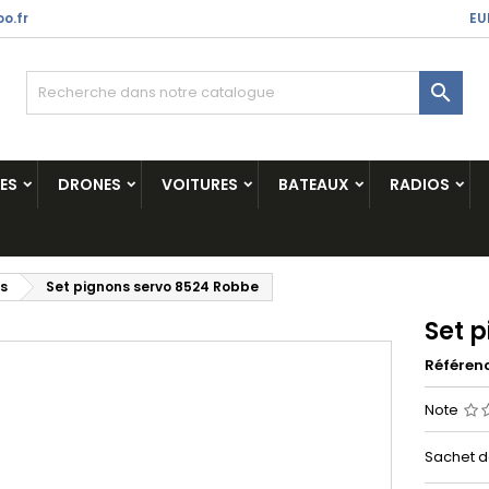
o.fr
EU

ES
DRONES
VOITURES
BATEAUX
RADIOS
rs
Set pignons servo 8524 Robbe
Set 
Référen
Note
Sachet d