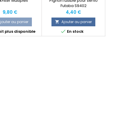
Filter Multiplex
Pignon fusible pour servo
Câble d
Futaba S9402
émet
Prix
Prix
9,80 €
4,40 €
jouter au panier
Ajouter au panier
Ajo




it plus disponible
En stock