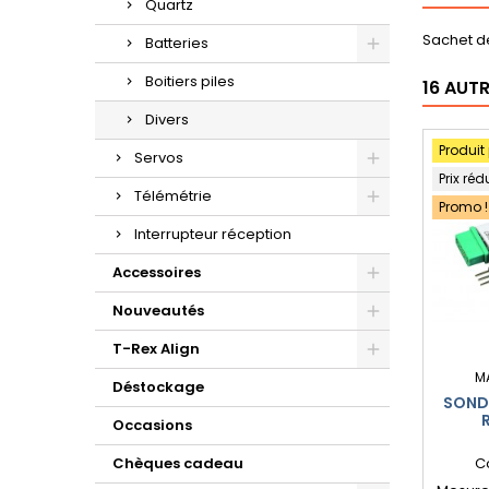
Quartz
Sachet d
Batteries
Boitiers piles
16 AUT
Divers
Produit
Servos
Prix réd
Télémétrie
Promo !
Interrupteur réception
Accessoires
Nouveautés
T-Rex Align
M
Déstockage
SONDE
Occasions
LINK(
Chèques cadeau
C