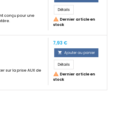
Détails
nt conçu pour une

Dernier article en
ptère.
stock
Prix
7,93 €
Ajouter au panier

Détails
er sur la prise AUX de

Dernier article en
stock