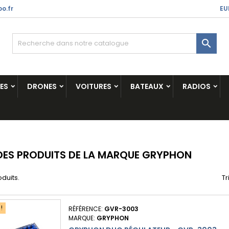
o.fr
EU

ES
DRONES
VOITURES
BATEAUX
RADIOS
 DES PRODUITS DE LA MARQUE GRYPHON
oduits.
Tr
!
RÉFÉRENCE:
GVR-3003
MARQUE:
GRYPHON