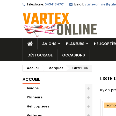
Téléphone:
0434134701
Email:
vartexonline@yaho
AVIONS
PLANEURS
HÉLICOPTÈR
DÉSTOCKAGE
OCCASIONS
Accueil
Marques
GRYPHON
LISTE
ACCUEIL
Avions
Il y a 2 pr
Planeurs
Promo 
Hélicoptères
Voitures