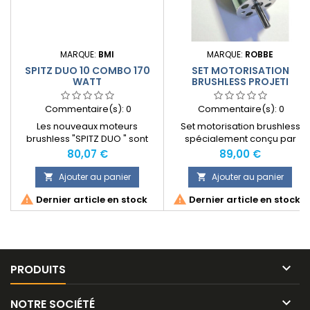
MARQUE:
BMI
MARQUE:
ROBBE
SPITZ DUO 10 COMBO 170
SET MOTORISATION
WATT
BRUSHLESS PROJETI
Commentaire(s):
0
Commentaire(s):
0
Les nouveaux moteurs
Set motorisation brushless
brushless "SPITZ DUO " sont
spécialement conçu par
excellents par leur simplicité d
Robbe pour l'aile Projeti ou
Prix
Prix
80,07 €
89,00 €
´utilisation.
équivalent (modèle de vitesse
de 530g environ)
Ajouter au panier
Ajouter au panier




Dernier article en stock
Dernier article en stock

PRODUITS

NOTRE SOCIÉTÉ