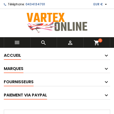

Téléphone:
0434134701
EUR €
0



shopping_cart
ACCUEIL
MARQUES
FOURNISSEURS
PAIEMENT VIA PAYPAL