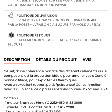
PAIEMENT SÉCURISÉ : LORS DE VOS PAIEMENTS PAR
CARTE BANCAIRE EN LIGNE OU PAYPAL
POLITIQUE DE LIVRAISON
LIVRAISON 24H PAR CHRONOPOST - LIVRAISON 48H
PAR LA POSTE - LIVRAISON 2 À 3 JOURS PAR MONDIAL RELAY
POLITIQUE RETOURS
SATISFAIT OU REMBOURSÉ - RETOUR ACCEPTÉ DURANT
14 JOURS
DESCRIPTION
DÉTAILS DU PRODUIT
AVIS
Ce set, d’une cohérence parfaite des différents éléments qui le
composent, est la propulsion idéale pour amener votre Xeno à
bonne altitude, pour exploiter les thermiques.
Avec un excellent rapport poids/puissance! Consommation
avec 3S LiPo et hélice à pales repliables fournie 8“ x 5“: env. 7,5 A
Contenu:
. 1 moteur Brushless Himax C 2212-1180 # 33 3006
. 1 variateur MULTIcont BL-20 S-BEC # 7 2288
. 2 pales repliables 8“ x 5“ # 73 3193