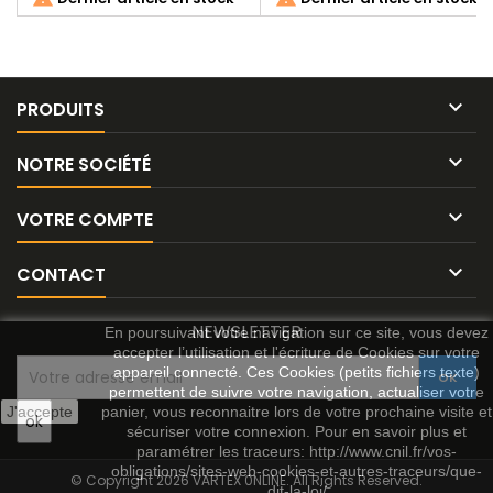

PRODUITS

NOTRE SOCIÉTÉ

VOTRE COMPTE

CONTACT
NEWSLETTER
En poursuivant votre navigation sur ce site, vous devez
accepter l’utilisation et l'écriture de Cookies sur votre
appareil connecté. Ces Cookies (petits fichiers texte)
permettent de suivre votre navigation, actualiser votre
J'accepte
panier, vous reconnaitre lors de votre prochaine visite et
sécuriser votre connexion. Pour en savoir plus et
paramétrer les traceurs: http://www.cnil.fr/vos-
obligations/sites-web-cookies-et-autres-traceurs/que-
© Copyright 2026 VARTEX 0NLINE. All Rights Reserved.
dit-la-loi/