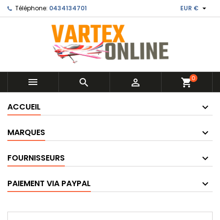

Téléphone:
0434134701
EUR €
0



shopping_cart
ACCUEIL
MARQUES
FOURNISSEURS
PAIEMENT VIA PAYPAL