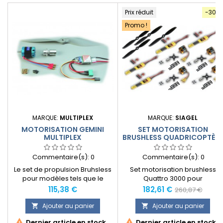
Prix réduit
-30%
Promo !
MARQUE:
MULTIPLEX
MARQUE:
SIAGEL
MOTORISATION GEMINI
SET MOTORISATION
MULTIPLEX
BRUSHLESS QUADRICOPTÈRE
4 BRAS
Commentaire(s):
0
Commentaire(s):
0
Le set de propulsion Bruhsless
Set motorisation brushless
pour modèles tels que le
Quattro 3000 pour
nouveau biplan Multiplex
Quadricoptère à 4 bras
Prix
Prix
Prix
115,38 €
182,61 €
260,87 €
Gemini d´un poids allant
normal
jusqu’à env. 900 g.
Ajouter au panier
Ajouter au panier




Dernier article en stock
Dernier article en stock