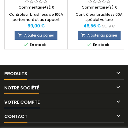
Commentaire(s):
0
Commentaire(s):
0
Contrôleur brushless de 100A
Contrôleur brushless 60A
performant et au rapport
spécial voiture
qualité prix très avantageux.
Prix
Prix
Prix
69,00 €
46,56 €
58,19 €
normal
Ajouter au panier
Ajouter au panier




En stock
En stock

PRODUITS

NOTRE SOCIÉTÉ

VOTRE COMPTE

CONTACT