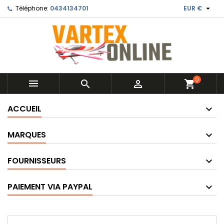

Téléphone:
0434134701
EUR €
0



shopping_cart
ACCUEIL
MARQUES
FOURNISSEURS
PAIEMENT VIA PAYPAL