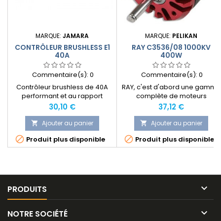
MARQUE:
JAMARA
MARQUE:
PELIKAN
CONTRÔLEUR BRUSHLESS E1
RAY C3536/08 1000KV
40A
400W
Commentaire(s):
0
Commentaire(s):
0
Contrôleur brushless de 40A
RAY, c'est d'abord une gamme
performant et au rapport
complète de moteurs
qualité prix très avantageux.
brushless de grande qualité
Prix
Prix
30,10 €
37,12 €
pour répondre à toutes les
attentes des aéromodélistes,
Ajouter au panier
Ajouter au panier


quelque soit leur discipline.


Produit plus disponible
Produit plus disponible
Cette gamme peut motoriser
des avions de 200g à 5kg. Les
moteurs sont usinés avec
grande précision et bobinés
machine avec le plus grand
soin. Les connecteurs or sont

PRODUITS
déjà installés sur la...

NOTRE SOCIÉTÉ