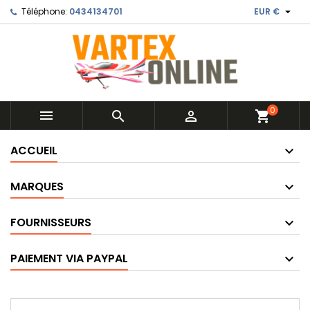

Téléphone:
0434134701
EUR €
0



shopping_cart
ACCUEIL
MARQUES
FOURNISSEURS
PAIEMENT VIA PAYPAL