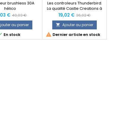
eur brushless 30A
Les controleurs Thunderbird.
Contrôleur 
hélico
La qualité Castle Creations à
Cyclon
prix imbattable! Entièrement
Elect
x
Prix
Prix
Prix
Prix
,03 €
19,02 €
111,3
40,03 €
36,02 €
automatisés. Gestion
normal
normal
automatique du Nombre
jouter au panier
Ajouter au panier
Ajo


d'éléments (Lipos (2-3),



En stock
Dernier article en stock
Dernier 
NiMh,NiCd (5-12)), frein
débrayable, reversible.