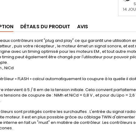
S
14 JO
PTION
DÉTAILS DU PRODUIT
AVIS
aux contrôleurs sont "plug and play" ce qui garantit une utilisation en
tteur , puis votre récepteur , le moteur émet un signal sonore, et est
origine avec un timing optimisé pour les moteurs EM , et tout autre mote
Le timing peut également être changé par l'utilisateur pour pouvoir pi
ple.
h , NiCd
trôleur « FLASH » calcul automatiquement la coupure à la quelle il doit 
e intervient à 5 / 8 em de la tension initiale. Cela convient parfaite
 tensions de coupure de : NiMh et NiCd = 0,8 V , et pour du Lipo = 2,6 
.
ôleurs sont protégés contre les surchauffes . L'entrée du signal rad
te moteur. Il est en plus possible grâce au câblage TWIN d'alimenter v
e interne en fait un "must" en matière de contrôleur. Les contrôleurs so
licones.