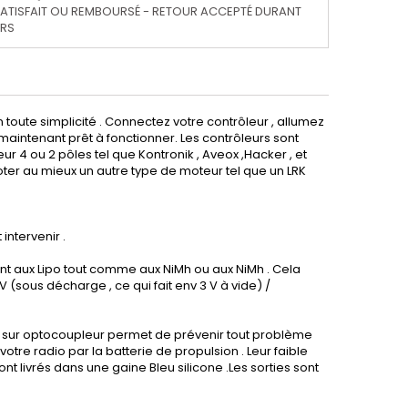
ATISFAIT OU REMBOURSÉ - RETOUR ACCEPTÉ DURANT
URS
 toute simplicité . Connectez votre contrôleur , allumez
 maintenant prêt à fonctionner. Les contrôleurs sont
ur 4 ou 2 pôles tel que Kontronik , Aveox ,Hacker , et
loter au mieux un autre type de moteur tel que un LRK
intervenir .
ment aux Lipo tout comme aux NiMh ou aux NiMh . Cela
V (sous décharge , ce qui fait env 3 V à vide) /
io sur optocoupleur permet de prévenir tout problème
otre radio par la batterie de propulsion . Leur faible
nt livrés dans une gaine Bleu silicone .Les sorties sont