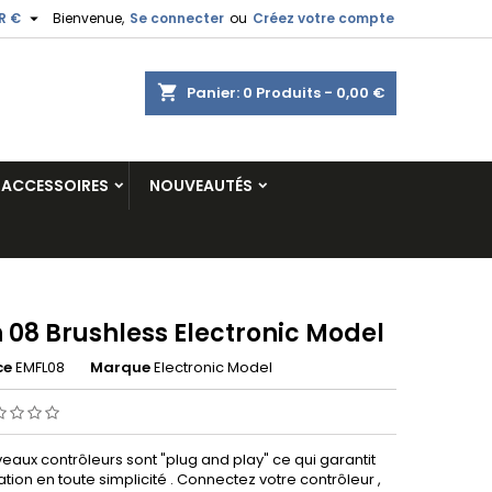

R €
Bienvenue,
Se connecter
ou
Créez votre compte
shopping_cart
Panier:
0
Produits - 0,00 €
ACCESSOIRES
NOUVEAUTÉS
 08 Brushless Electronic Model
ce
EMFL08
Marque
Electronic Model
eaux contrôleurs sont "plug and play" ce qui garantit
sation en toute simplicité . Connectez votre contrôleur ,