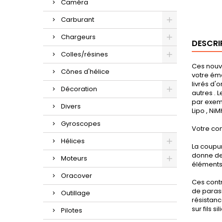
Caméra
Carburant
Chargeurs
DESCRI
Colles/résines
Ces nouve
Cônes d'hélice
votre éme
livrés d'
Décoration
autres . 
par exem
Divers
Lipo , NiM
Gyroscopes
Votre con
Hélices
La coupur
donne des
Moteurs
éléments
Oracover
Ces contr
de parasi
Outillage
résistanc
sur fils si
Pilotes