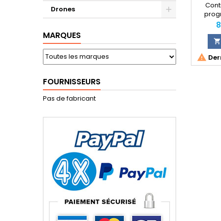
Cont
Drones
prog
modélis
P
8
les mo
MARQUES
Réglage

coupur

Dern
type d
Fonctio
la 
FOURNISSEURS
possibi
un or
Pas de fabricant