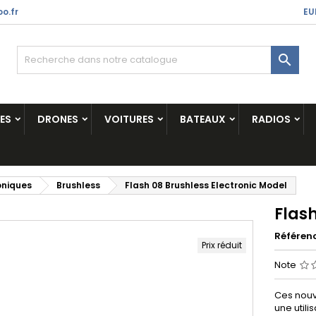
o.fr
EU

ES
DRONES
VOITURES
BATEAUX
RADIOS
oniques
Brushless
Flash 08 Brushless Electronic Model
Flash
Référen
Prix réduit
Note
Ces nouv
une utili