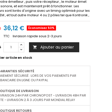
otre émetteur , puis votre récepteur , le moteur émet
 sonore, et est maintenant prêt à fonctionner. Les
rs sont livrés d'origine avec un timing optimisé pour les
M , et tout autre moteur 4 ou 2 pôles tel que Kontronik ,
36,12 €
€
Économisez 50%
TTC
livraison rapide sous 2-3 jours
Ajouter au panier
é

er article en stock
GARANTIES SÉCURITÉ
AIEMENT SÉCURISÉ : LORS DE VOS PAIEMENTS PAR
BANCAIRE EN LIGNE OU PAYPAL
OLITIQUE DE LIVRAISON
IVRAISON 24H PAR CHRONOPOST - LIVRAISON 48H PAR
TE - LIVRAISON 2 À 3 JOURS PAR MONDIAL RELAY
OLITIQUE RETOURS