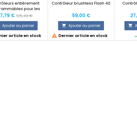
rôleurs entièrement
Contrôleur brushless Flash 40
Contrôl
rammables pour les
tes exigeants. Pilotent
rix
Prix
Prix
Pri
7,79 €
59,00 €
27
125,42 €
teurs de 2 à 28 pôles.
normal
 du timing, tension de
Ajouter au panier
Ajouter au panier
A


e, sens de rotation ,

ier article en stock
Dernier article en stock
e coupure , et frein .
ns accessibles depuis
radiocommande, et
lité de connexion avec
dinateur PC par câble
Série ou USB.