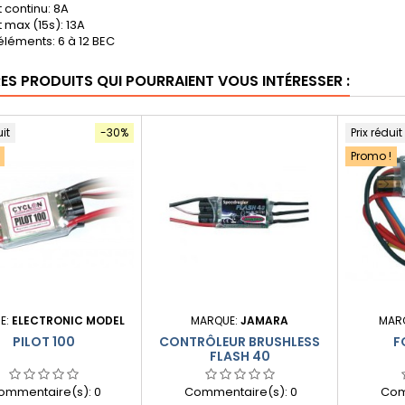
 continu: 8A
 max (15s): 13A
éléments: 6 à 12 BEC
RES PRODUITS QUI POURRAIENT VOUS INTÉRESSER :
uit
-30%
Prix réduit
Promo !
E:
ELECTRONIC MODEL
MARQUE:
JAMARA
MAR
PILOT 100
CONTRÔLEUR BRUSHLESS
F
FLASH 40
ommentaire(s):
0
Commentaire(s):
0
Com