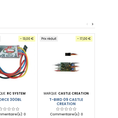
<
>
- 13,00 €
Prix réduit
- 17,00 €
Prix réduit
Promo !
QUE:
RC SYSTEM
MARQUE:
CASTLE CREATION
MARQUE:
E
ORCE 300BL
T-BIRD 09 CASTLE
PILOT
CREATION
mentaire(s):
0
Commentaire(s):
0
Comme