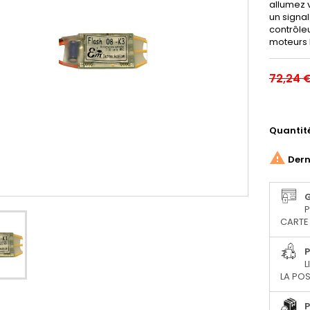
allumez v
un signal
contrôleu
moteurs E
72,24 
Quantit

Derni
P
CARTE 
P
L
LA POS
P