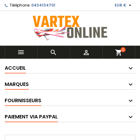

Téléphone:
0434134701
EUR €
0



shopping_cart
ACCUEIL
MARQUES
FOURNISSEURS
PAIEMENT VIA PAYPAL