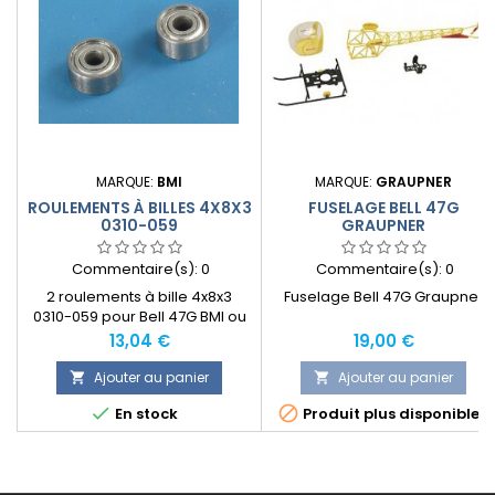
MARQUE:
BMI
MARQUE:
GRAUPNER
ROULEMENTS À BILLES 4X8X3
FUSELAGE BELL 47G
0310-059
GRAUPNER
Commentaire(s):
0
Commentaire(s):
0
2 roulements à bille 4x8x3
Fuselage Bell 47G Graupner
0310-059 pour Bell 47G BMI ou
Graupner
Prix
Prix
13,04 €
19,00 €
Ajouter au panier
Ajouter au panier




En stock
Produit plus disponible