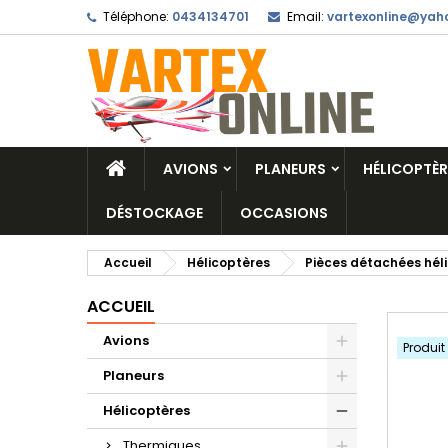
Téléphone:
0434134701
Email:
vartexonline@yaho
AVIONS
PLANEURS
HÉLICOPTÈR
DÉSTOCKAGE
OCCASIONS
Accueil
Hélicoptères
Pièces détachées hél
ACCUEIL
Avions
Produit
Planeurs
Hélicoptères
Thermiques