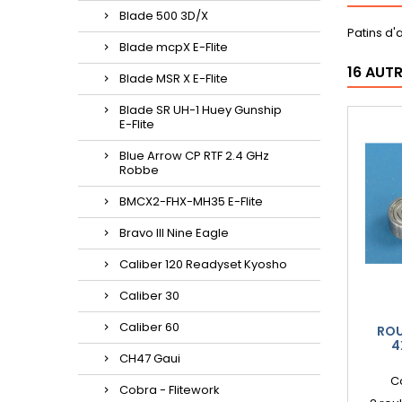
Blade 500 3D/X
Patins d'
Blade mcpX E-Flite
16 AUT
Blade MSR X E-Flite
Blade SR UH-1 Huey Gunship
E-Flite
Blue Arrow CP RTF 2.4 GHz
Robbe
BMCX2-FHX-MH35 E-Flite
Bravo III Nine Eagle
Caliber 120 Readyset Kyosho
Caliber 30
Caliber 60
ROU
4
CH47 Gaui
C
Cobra - Flitework