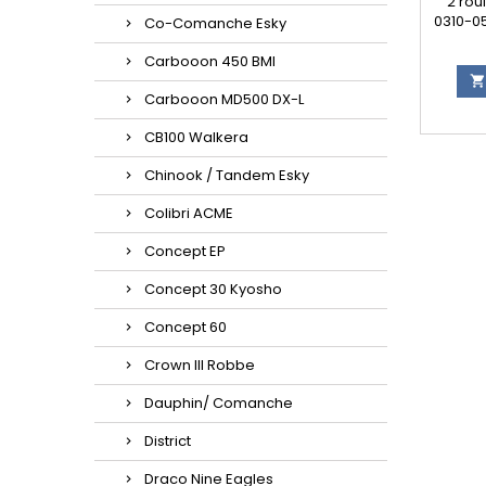
2 rou
0310-05
Co-Comanche Esky
Carbooon 450 BMI

Carbooon MD500 DX-L
CB100 Walkera
Chinook / Tandem Esky
Colibri ACME
Concept EP
Concept 30 Kyosho
Concept 60
Crown III Robbe
Dauphin/ Comanche
District
Draco Nine Eagles