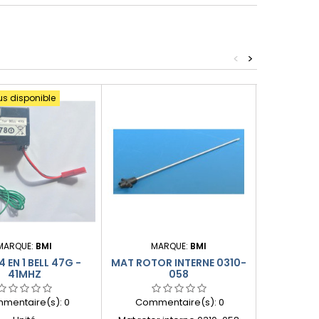
<
>
us disponible
Produit plus
MARQUE:
BMI
MARQUE:
BMI
MARQU
4 EN 1 BELL 47G -
MAT ROTOR INTERNE 0310-
FUSELA
41MHZ
058
G
mentaire(s):
0
Commentaire(s):
0
Comme