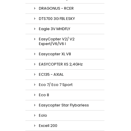
DRAGONUS - RCER
DTS700 3G FBL ESKY
Eagle 3V MHDFLY
EasyCopter V2/ V2
Expert/V6/V6 l
Easycopter XL V8
EASYCOPTER XS 2,4GHz
EC135 - AXIAL
Eco 7/ Eco 7 Sport
Eco 8
Easycopter Star Flybarless
Eolo
Excell 200