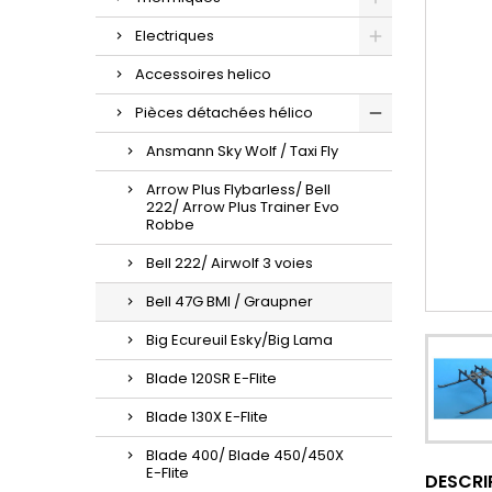
Electriques
Accessoires helico
Pièces détachées hélico
Ansmann Sky Wolf / Taxi Fly
Arrow Plus Flybarless/ Bell
222/ Arrow Plus Trainer Evo
Robbe
Bell 222/ Airwolf 3 voies
Bell 47G BMI / Graupner
Big Ecureuil Esky/Big Lama
Blade 120SR E-Flite
Blade 130X E-Flite
Blade 400/ Blade 450/450X
E-Flite
DESCRI