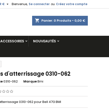

R €
Bienvenue,
Se connecter
ou
Créez votre compte
shopping_cart
Panier:
0
Produits - 0,00 €
ACCESSOIRES
NOUVEAUTÉS
s d'atterrissage 0310-062
ce
0310-062
Marque
Bmi
atterrissage 0310-062 pour Bell 47G BMI