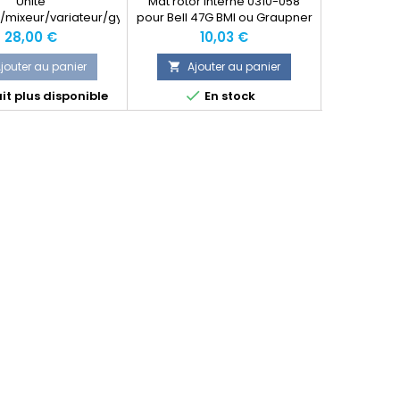
Unité
Mat rotor interne 0310-058
Fuselage B
/mixeur/variateur/gyro
pour Bell 47G BMI ou Graupner
 Bell 47G - 41Mhz
Prix
Prix
P
28,00 €
10,03 €
jouter au panier
Ajouter au panier
Ajo




it plus disponible
En stock
Produit