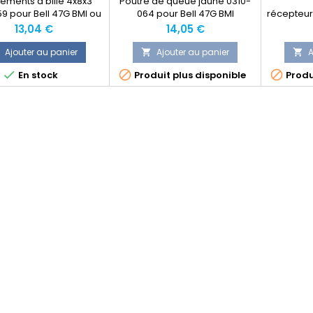
lements à bille 4x8x3
Poutre de queue jaune 0310-
9 pour Bell 47G BMI ou
064 pour Bell 47G BMI
récepteur
Graupner
4 en 1
Prix
Prix
13,04 €
14,05 €
Ajouter au panier
Ajouter au panier
A





En stock
Produit plus disponible
Produ