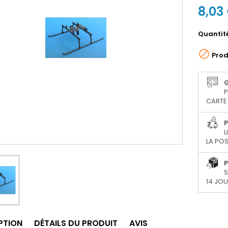
8,03
Quantit

Prod
P
CARTE 
P
L
LA POS
P
S
14 JO
PTION
DÉTAILS DU PRODUIT
AVIS