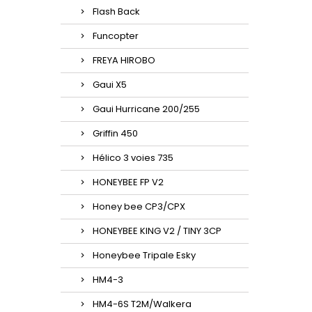
Flash Back
Funcopter
FREYA HIROBO
Gaui X5
Gaui Hurricane 200/255
Griffin 450
Hélico 3 voies 735
HONEYBEE FP V2
Honey bee CP3/CPX
HONEYBEE KING V2 / TINY 3CP
Honeybee Tripale Esky
HM4-3
HM4-6S T2M/Walkera