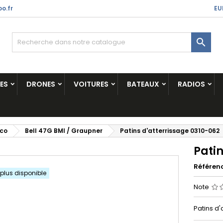
o.fr
EU

ES
DRONES
VOITURES
BATEAUX
RADIOS
ico
Bell 47G BMI / Graupner
Patins d'atterrissage 0310-062
Patin
Référen
 plus disponible
Note
Patins d'