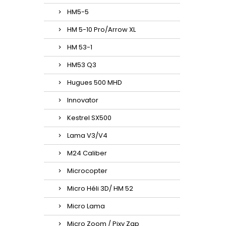
HM5-5
HM 5-10 Pro/Arrow XL
HM 53-1
HM53 Q3
Hugues 500 MHD
Innovator
Kestrel SX500
Lama V3/V4
M24 Caliber
Microcopter
Micro Héli 3D/ HM 52
Micro Lama
Micro Zoom / Pixy Zap