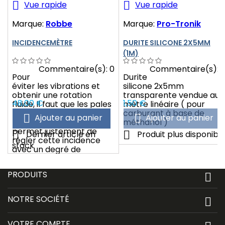


Vue rapide
Vue rapide
Marque:
Robbe
Marque:
Pro-Tronik
INCIDENCEMÈTRE
DURITE SILICONE 2X5MM
(1M)
Commentaire(s):
0
Commentaire(s):
Pour
Durite
éviter les vibrations et
silicone 2x5mm
obtenir une rotation
transparente vendue au
Prix
Prix
48,00 €
1,50 €
fluide, il faut que les pales
mètre linéaire ( pour
aient le même angle
carburant à base de


Ajouter au panier
Ajouter au panier
d‘attaque. Ce gabarit
méthanol )
permet justement de


Dernier article en
Produit plus disponibl
régler cette incidence
stock
avec un degré de
précision très élevé.
PRODUITS

NOTRE SOCIÉTÉ

VOTRE COMPTE