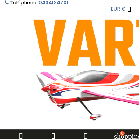
Téléphone:
0434134701

EUR €
0



shoppin