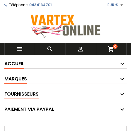

Téléphone:
0434134701
EUR €
0



shopping_cart
ACCUEIL
MARQUES
FOURNISSEURS
PAIEMENT VIA PAYPAL