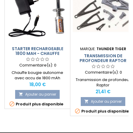
STARTER RECHARGEABLE
MARQUE:
THUNDER TIGER
1800 MAH - CHAUFFE
TRANSMISSION DE
BOUGIE
PROFONDEUR RAPTOR
Commentaire(s):
0
Commentaire(s):
0
Chauffe bougie autonome
avec accu de 1800 mAh
Transmission de profondeur
rechargeable + chargeur.
Prix
18,00 €
Raptor
Prix
21,41 €
Ajouter au panier

Ajouter au panier


Produit plus disponible

Produit plus disponible